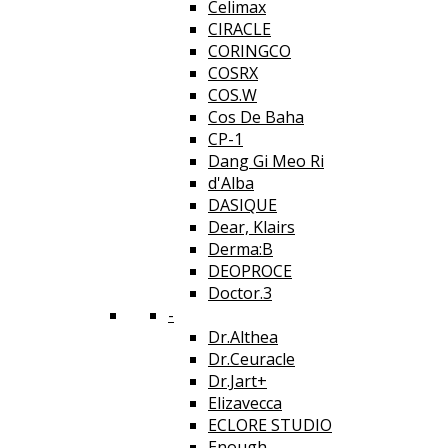
Celimax
CIRACLE
CORINGCO
COSRX
COS.W
Cos De Baha
CP-1
Dang Gi Meo Ri
d'Alba
DASIQUE
Dear, Klairs
Derma:B
DEOPROCE
Doctor.3
-
Dr.Althea
Dr.Ceuracle
Dr.Jart+
Elizavecca
ECLORE STUDIO
Enough