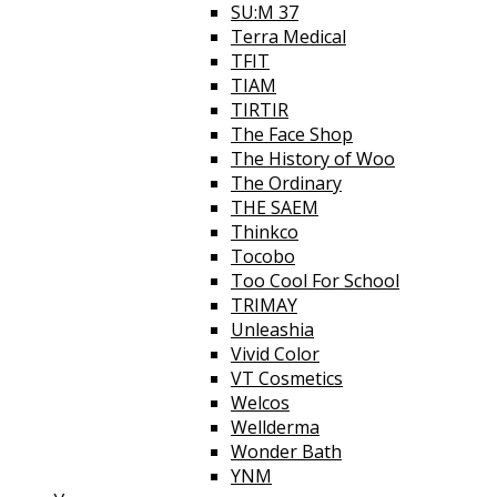
SU:M 37
Terra Medical
TFIT
TIAM
TIRTIR
The Face Shop
The History of Woo
The Ordinary
THE SAEM
Thinkco
Tocobo
Too Cool For School
TRIMAY
Unleashia
Vivid Color
VT Cosmetics
Welcos
Wellderma
Wonder Bath
YNM