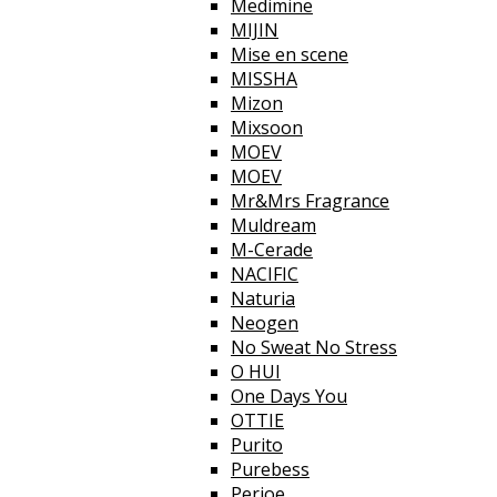
Medimine
MIJIN
Mise en scene
MISSHA
Mizon
Mixsoon
MOEV
MOEV
Mr&Mrs Fragrance
Muldream
M-Cerade
NACIFIC
Naturia
Neogen
No Sweat No Stress
O HUI
One Days You
OTTIE
Purito
Purebess
Perioe