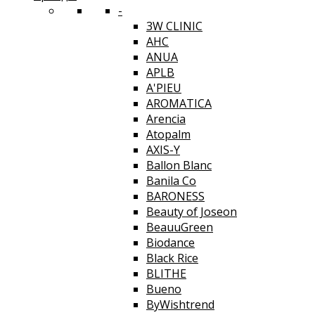
-
3W CLINIC
AHC
ANUA
APLB
A'PIEU
AROMATICA
Arencia
Atopalm
AXIS-Y
Ballon Blanc
Banila Co
BARONESS
Beauty of Joseon
BeauuGreen
Biodance
Black Rice
BLITHE
Bueno
ByWishtrend