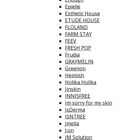
Epielle
Esthetic House
ETUDE HOUSE
FLOLAND
FARM STAY
FEEV
FRESH POP
Frudia
GRAYMELIN
Greenon
Heimish
Holika Holika
Jinskin
INNISFREE
Im sorry for my skin
JsDerma
ISNTREE
Jmella
J:on
JM Solution