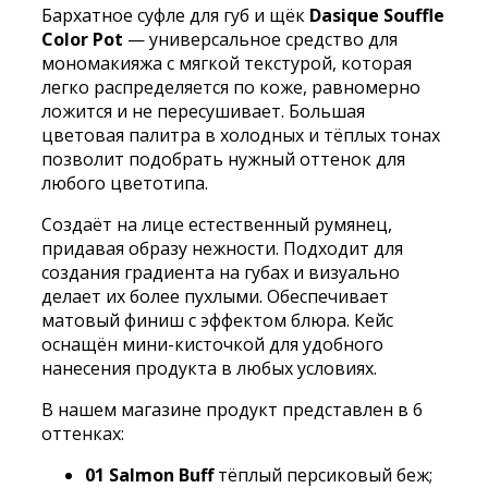
Бархатное суфле для губ и щёк
Dasique Souffle
для
Color Pot
— универсальное средство для
губ
мономакияжа с мягкой текстурой, которая
и
легко распределяется по коже, равномерно
щёк
ложится и не пересушивает. Большая
Dasique
цветовая палитра в холодных и тёплых тонах
Souffle
позволит подобрать нужный оттенок для
Color
любого цветотипа.
Pot
#
Создаёт на лице естественный румянец,
03
придавая образу нежности. Подходит для
Coral
создания градиента на губах и визуально
Choux
делает их более пухлыми. Обеспечивает
матовый финиш с эффектом блюра. Кейс
оснащён мини-кисточкой для удобного
нанесения продукта в любых условиях.
В нашем магазине продукт представлен в 6
оттенках:
01 Salmon Buff
тёплый персиковый беж;