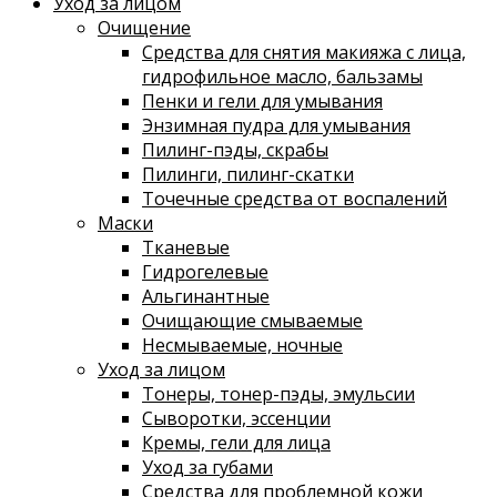
Уход за лицом
Очищение
Средства для снятия макияжа с лица,
гидрофильное масло, бальзамы
Пенки и гели для умывания
Энзимная пудра для умывания
Пилинг-пэды, скрабы
Пилинги, пилинг-скатки
Точечные средства от воспалений
Маски
Тканевые
Гидрогелевые
Альгинантные
Очищающие смываемые
Несмываемые, ночные
Уход за лицом
Тонеры, тонер-пэды, эмульсии
Сыворотки, эссенции
Кремы, гели для лица
Уход за губами
Средства для проблемной кожи