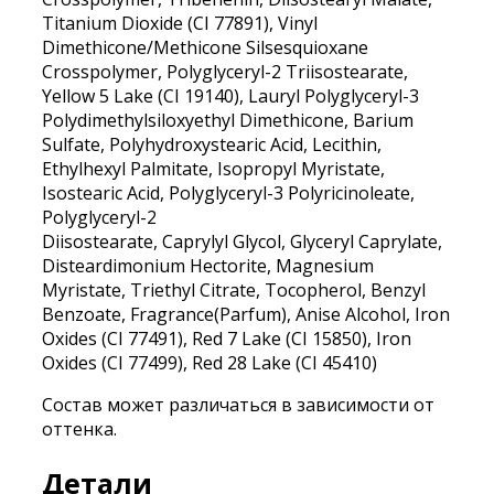
Titanium Dioxide (CI 77891), Vinyl
Dimethicone/Methicone Silsesquioxane
Crosspolymer, Polyglyceryl-2 Triisostearate,
Yellow 5 Lake (CI 19140), Lauryl Polyglyceryl-3
Polydimethylsiloxyethyl Dimethicone, Barium
Sulfate, Polyhydroxystearic Acid, Lecithin,
Ethylhexyl Palmitate, Isopropyl Myristate,
Isostearic Acid, Polyglyceryl-3 Polyricinoleate,
Polyglyceryl-2
Diisostearate, Caprylyl Glycol, Glyceryl Caprylate,
Disteardimonium Hectorite, Magnesium
Myristate, Triethyl Citrate, Tocopherol, Benzyl
Benzoate, Fragrance(Parfum), Anise Alcohol, Iron
Oxides (CI 77491), Red 7 Lake (CI 15850), Iron
Oxides (CI 77499), Red 28 Lake (CI 45410)
Состав может различаться в зависимости от
оттенка.
Детали