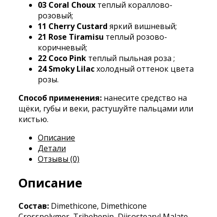
03 Сoral Choux
теплый кораллово-
розовый;
11 Cherry Custard
яркий вишневый;
21 Rose Tiramisu
теплый розово-
коричневый;
22 Сoco
Pink
теплый пыльная роза ;
24 Smoky Lilac
холодный оттенок цвета
розы.
Способ применения:
нанесите средство на
щёки, губы и веки, растушуйте пальцами или
кистью.
Описание
Детали
Отзывы (0)
Описание
Состав:
Dimethicone, Dimethicone
Crosspolymer, Tribehenin, Diisostearyl Malate,