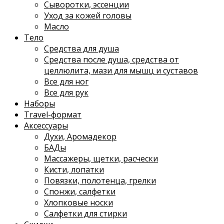
Сыворотки, эссенции
Уход за кожей головы
Масло
Тело
Средства для душа
Средства после душа, средства от
целлюлита, мази для мышц и суставов
Все для ног
Все для рук
Наборы
Travel-формат
Аксессуары
Духи, Аромадекор
БАДы
Массажеры, щетки, расчески
Кисти, лопатки
Повязки, полотенца, грелки
Спонжи, салфетки
Хлопковые носки
Салфетки для стирки