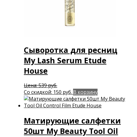
Сыворотка для ресниц
My Lash Serum Etude
House
Первоначальная
Цена:
539
руб.
цена
Текущая
Со скидкой:
150
руб.
В корзину
составляла
цена:
539 руб..
150 руб..
Матирующие салфетки
50шт My Beauty Tool Oil