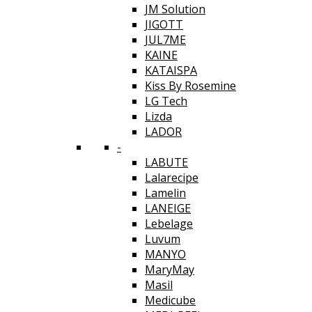
JM Solution
JIGOTT
JUL7ME
KAINE
KATAISPA
Kiss By Rosemine
LG Tech
Lizda
LADOR
-
LABUTE
Lalarecipe
Lamelin
LANEIGE
Lebelage
Luvum
MANYO
MaryMay
Masil
Medicube