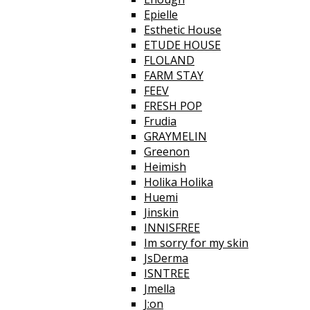
Epielle
Esthetic House
ETUDE HOUSE
FLOLAND
FARM STAY
FEEV
FRESH POP
Frudia
GRAYMELIN
Greenon
Heimish
Holika Holika
Huemi
Jinskin
INNISFREE
Im sorry for my skin
JsDerma
ISNTREE
Jmella
J:on