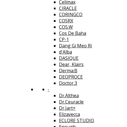
Celimax
CIRACLE
CORINGCO
COSRX
COS.W
Cos De Baha
CP-1
Dang Gi Meo Ri
d'Alba
DASIQUE
Dear, Klairs
Derma:B
DEOPROCE
Doctor.3
-
Dr.Althea
Dr.Ceuracle
Dr.Jart+
Elizavecca
ECLORE STUDIO
Enough