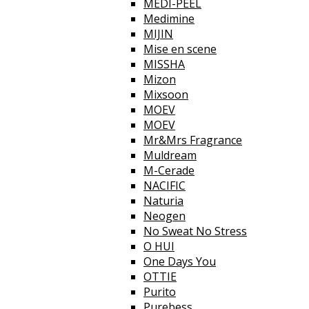
MEDI-PEEL
Medimine
MIJIN
Mise en scene
MISSHA
Mizon
Mixsoon
MOEV
MOEV
Mr&Mrs Fragrance
Muldream
M-Cerade
NACIFIC
Naturia
Neogen
No Sweat No Stress
O HUI
One Days You
OTTIE
Purito
Purebess