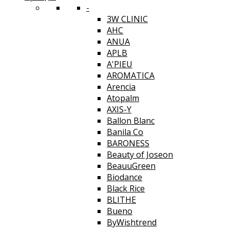
-
3W CLINIC
AHC
ANUA
APLB
A'PIEU
AROMATICA
Arencia
Atopalm
AXIS-Y
Ballon Blanc
Banila Co
BARONESS
Beauty of Joseon
BeauuGreen
Biodance
Black Rice
BLITHE
Bueno
ByWishtrend