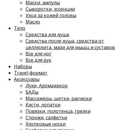
Маски, ампулы
Сыворотки, эссенции
Уход за кожей головы
Масло
Тело
Средства для душа
Средства после душа, средства от
целлюлита, мази для мышц и суставов
Все для ног
Все для рук
Наборы
Travel-формат
Аксессуары
Духи, Аромадекор
БАДы
Массажеры, щетки, расчески
Кисти, лопатки
Повязки, полотенца, грелки
Спонжи, салфетки
Хлопковые носки