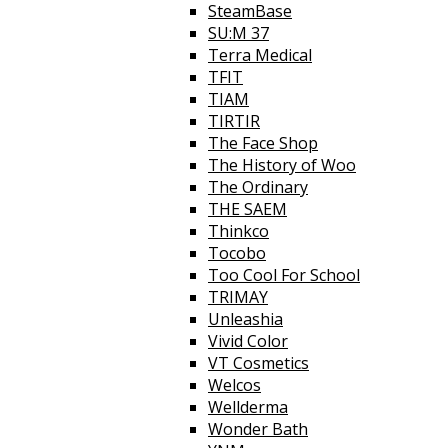
SteamBase
SU:M 37
Terra Medical
TFIT
TIAM
TIRTIR
The Face Shop
The History of Woo
The Ordinary
THE SAEM
Thinkco
Tocobo
Too Cool For School
TRIMAY
Unleashia
Vivid Color
VT Cosmetics
Welcos
Wellderma
Wonder Bath