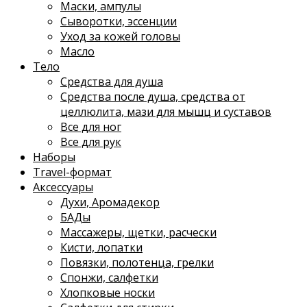
Маски, ампулы
Сыворотки, эссенции
Уход за кожей головы
Масло
Тело
Средства для душа
Средства после душа, средства от
целлюлита, мази для мышц и суставов
Все для ног
Все для рук
Наборы
Travel-формат
Аксессуары
Духи, Аромадекор
БАДы
Массажеры, щетки, расчески
Кисти, лопатки
Повязки, полотенца, грелки
Спонжи, салфетки
Хлопковые носки