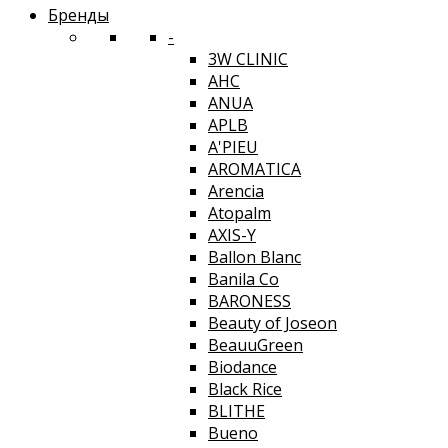
Бренды
-
3W CLINIC
AHC
ANUA
APLB
A'PIEU
AROMATICA
Arencia
Atopalm
AXIS-Y
Ballon Blanc
Banila Co
BARONESS
Beauty of Joseon
BeauuGreen
Biodance
Black Rice
BLITHE
Bueno