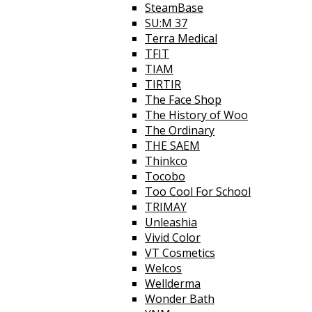
SteamBase
SU:M 37
Terra Medical
TFIT
TIAM
TIRTIR
The Face Shop
The History of Woo
The Ordinary
THE SAEM
Thinkco
Tocobo
Too Cool For School
TRIMAY
Unleashia
Vivid Color
VT Cosmetics
Welcos
Wellderma
Wonder Bath