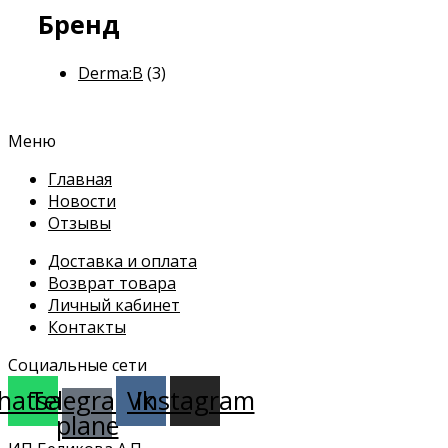
Бренд
Derma:B
(3)
Меню
Главная
Новости
Отзывы
Доставка и оплата
Возврат товара
Личный кабинет
Контакты
Социальные сети
hatsapp
Telegram-
Vk
Instagram
plane