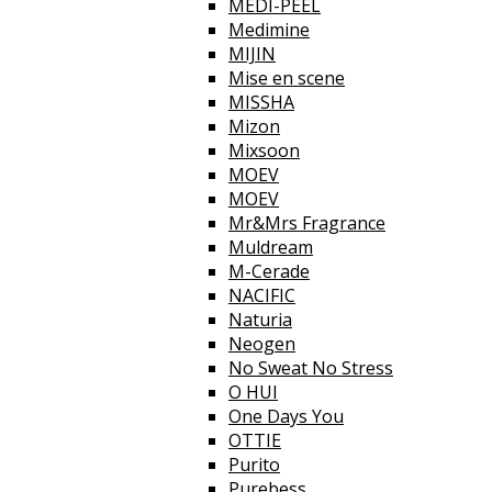
MEDI-PEEL
Medimine
MIJIN
Mise en scene
MISSHA
Mizon
Mixsoon
MOEV
MOEV
Mr&Mrs Fragrance
Muldream
M-Cerade
NACIFIC
Naturia
Neogen
No Sweat No Stress
O HUI
One Days You
OTTIE
Purito
Purebess