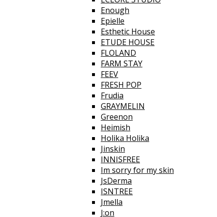
Enough
Epielle
Esthetic House
ETUDE HOUSE
FLOLAND
FARM STAY
FEEV
FRESH POP
Frudia
GRAYMELIN
Greenon
Heimish
Holika Holika
Jinskin
INNISFREE
Im sorry for my skin
JsDerma
ISNTREE
Jmella
J:on