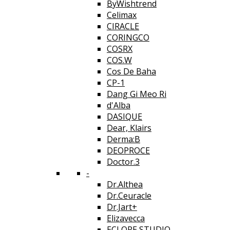
ByWishtrend
Celimax
CIRACLE
CORINGCO
COSRX
COS.W
Cos De Baha
CP-1
Dang Gi Meo Ri
d'Alba
DASIQUE
Dear, Klairs
Derma:B
DEOPROCE
Doctor.3
-
Dr.Althea
Dr.Ceuracle
Dr.Jart+
Elizavecca
ECLORE STUDIO