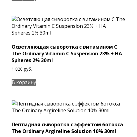
1
535 руб..
Осветляющая сыворотка с витамином С
The Ordinary Vitamin C Suspension 23% + HA
Spheres 2% 30ml
1 820
руб.
В корзину
Пептидная сыворотка с эффектом ботокса
The Ordinary Argireline Solution 10% 30ml