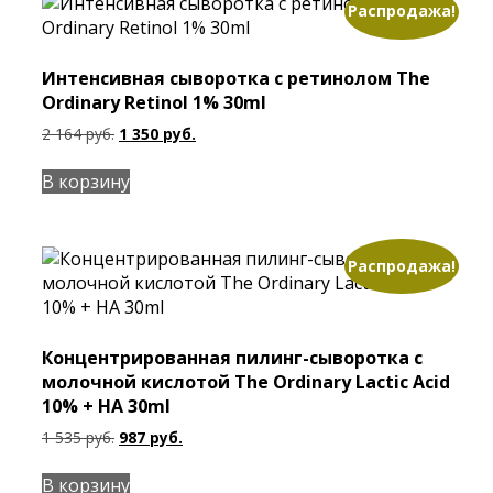
Распродажа!
Интенсивная сыворотка с ретинолом The
Ordinary Retinol 1% 30ml
Первоначальная
Текущая
2 164
руб.
1 350
руб.
цена
цена:
составляла
1
В корзину
2
350 руб..
164 руб..
Распродажа!
Концентрированная пилинг-сыворотка с
молочной кислотой The Ordinary Lactic Acid
10% + HA 30ml
Первоначальная
Текущая
1 535
руб.
987
руб.
цена
цена:
составляла
987 руб..
В корзину