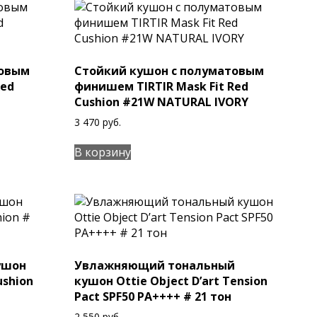
товым
Стойкий кушон с полуматовым
Red
финишем TIRTIR Mask Fit Red
Cushion #21W NATURAL IVORY
3 470
руб.
В корзину
ушон
Увлажняющий тональный
ushion
кушон Ottie Object D’art Tension
Pact SPF50 PA++++ # 21 тон
2 550
руб.