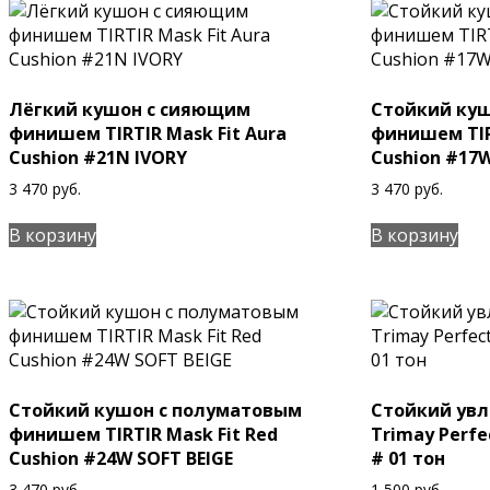
Лёгкий кушон с сияющим
Стойкий ку
финишем TIRTIR Mask Fit Aura
финишем TIR
Cushion #21N IVORY
Cushion #17
3 470
руб.
3 470
руб.
В корзину
В корзину
Стойкий кушон с полуматовым
Стойкий ув
финишем TIRTIR Mask Fit Red
Trimay Perfe
Cushion #24W SOFT BEIGE
# 01 тон
3 470
руб.
1 500
руб.