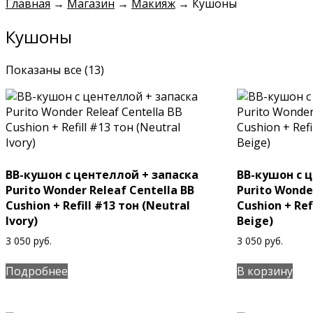
Главная
→
Магазин
→
Макияж
→
Кушоны
Кушоны
Показаны все (13)
BB-кушон с центеллой + запаска
BB-кушон с 
Purito Wonder Releaf Centella BB
Purito Wonde
Cushion + Refill #13 тон (Neutral
Cushion + Ref
Ivory)
Beige)
3 050
руб.
3 050
руб.
Подробнее
В корзину