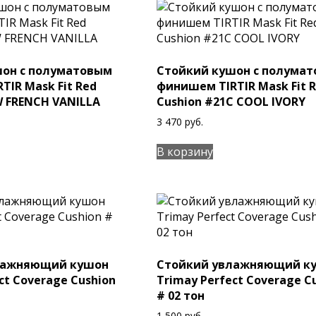
шон с полуматовым
Стойкий кушон с полума
TIR Mask Fit Red
финишем TIRTIR Mask Fit 
W FRENCH VANILLA
Cushion #21C COOL IVORY
3 470
руб.
В корзину
лажняющий кушон
Стойкий увлажняющий к
ct Coverage Cushion
Trimay Perfect Coverage C
# 02 тон
1 500
руб.