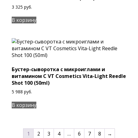
3 325
руб.
В корзину
Бустер-сыворотка с микроиглами и
витамином C VT Cosmetics Vita-Light Reedle
Shot 100 (50ml)
5 988
руб.
В корзину
1
2
3
4
…
6
7
8
→