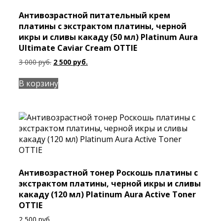
Антивозрастной питательный крем
платины с экстрактом платины, черной
икры и сливы какаду (50 мл) Platinum Aura
Ultimate Caviar Cream OTTIE
Первоначальная
Текущая
3 000
руб.
2 500
руб.
цена
цена:
составляла
2
В корзину
3
500 руб..
000 руб..
Антивозрастной тонер Роскошь платины с
экстрактом платины, черной икры и сливы
какаду (120 мл) Platinum Aura Active Toner
OTTIE
2 500
руб.