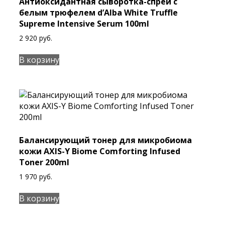
Антиоксидантная сыворотка-спрей с
белым трюфелем d’Alba White Truffle
Supreme Intensive Serum 100ml
2 920
руб.
В корзину
Балансирующий тонер для микробиома
кожи AXIS-Y Biome Comforting Infused
Toner 200ml
1 970
руб.
В корзину