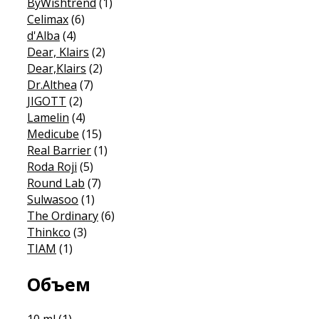
ByWishtrend
(1)
Celimax
(6)
d'Alba
(4)
Dear, Klairs
(2)
Dear,Klairs
(2)
Dr.Althea
(7)
JIGOTT
(2)
Lamelin
(4)
Medicube
(15)
Real Barrier
(1)
Roda Roji
(5)
Round Lab
(7)
Sulwasoo
(1)
The Ordinary
(6)
Thinkco
(3)
TIAM
(1)
Объем
10 ml
(1)