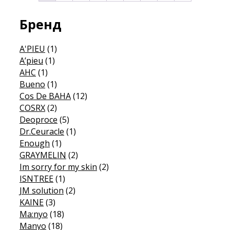
Бренд
A'PIEU
(1)
A’pieu
(1)
AHC
(1)
Bueno
(1)
Cos De BAHA
(12)
COSRX
(2)
Deoproce
(5)
Dr.Ceuracle
(1)
Enough
(1)
GRAYMELIN
(2)
Im sorry for my skin
(2)
ISNTREE
(1)
JM solution
(2)
KAINE
(3)
Ma:nyo
(18)
Manyo
(18)