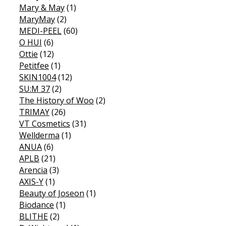
Mary & May
(1)
MaryMay
(2)
MEDI-PEEL
(60)
O HUI
(6)
Ottie
(12)
Petitfee
(1)
SKIN1004
(12)
SU:M 37
(2)
The History of Woo
(2)
TRIMAY
(26)
VT Cosmetics
(31)
Wellderma
(1)
ANUA
(6)
APLB
(21)
Arencia
(3)
AXIS-Y
(1)
Beauty of Joseon
(1)
Biodance
(1)
BLITHE
(2)