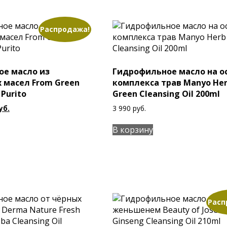
Распродажа!
е масло из
Гидрофильное масло на о
 масел From Green
комплекса трав Manyo He
 Purito
Green Cleansing Oil 200ml
оначальная
Текущая
уб.
3 990
руб.
цена:
вляла
500 руб..
В корзину
б..
Расп