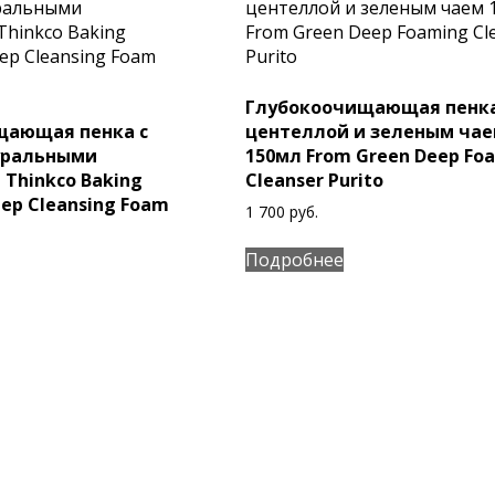
Глубокоочищающая пенка
щающая пенка с
центеллой и зеленым ча
уральными
150мл From Green Deep Fo
 Thinkco Baking
Cleanser Purito
ep Cleansing Foam
1 700
руб.
Подробнее