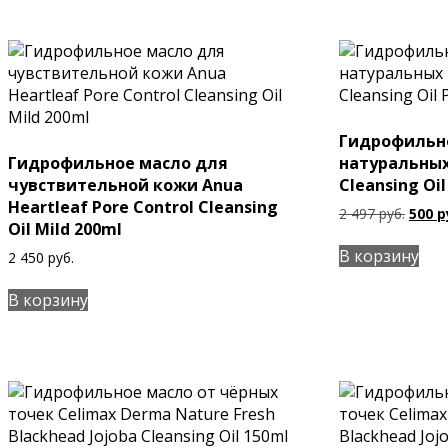
Гидрофильно
Гидрофильное масло для
натуральных
чувствительной кожи Anua
Cleansing Oil
Heartleaf Pore Control Cleansing
Перв
2 497
руб.
500
р
Oil Mild 200ml
цена
соста
В корзину
2 450
руб.
2
497 ру
В корзину