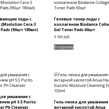
вающие пэды с
Гелевые тонер-пэды с
JMsolution Cera 3
коллагеном Biodance Coll
r Pads (90шт 180мл)
Gel Toner Pads 60шт
3 360
руб.
В корзину
для умывания c
нем pН 5.5 Purito
Гель-пенка для умывания 
er Ph Cleanser
янтарной кислотой Anua