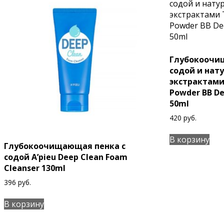
Глубокоочи
содой и нат
экстрактами
Powder BB De
50ml
420
руб.
В корзину
Глубокоочищающая пенка с
содой A’pieu Deep Clean Foam
Cleanser 130ml
396
руб.
В корзину