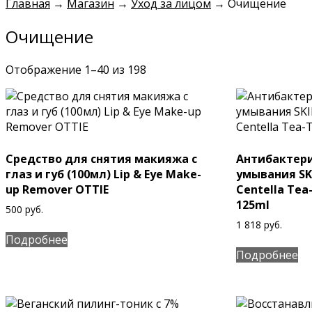
Главная
→
Магазин
→
Уход за лицом
→
Очищение
Очищение
Отображение 1–40 из 198
Cредство для снятия макияжа с
Антибактери
глаз и губ (100мл) Lip & Eye Make-
умывания SK
up Remover OTTIE
Centella Tea
125ml
500
руб.
1 818
руб.
Подробнее
Подробнее