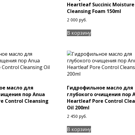
Heartleaf Succinic Moisture
Cleansing Foam 150ml
2 000
руб.
В корзину
ое масло для
Гидрофильное масло для
чищения пор Anua
глубокого очищения пор 
re Control Cleansing
Heartleaf Pore Control Cle
Oil 200ml
2 450
руб.
В корзину