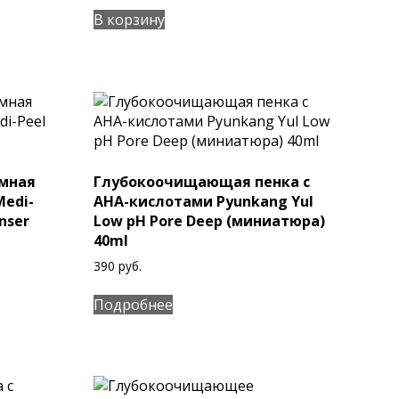
В корзину
мная
Глубокоочищающая пенка с
Medi-
AHA-кислотами Pyunkang Yul
nser
Low pH Pore Deep (миниатюра)
40ml
390
руб.
Подробнее