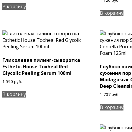
1 126
руб.
В корзину
В корзину
Гликолевая пилинг-сыворотка
Esthetic House Toxheal Red
Глубоко оч
Glycolic Peeling Serum 100ml
сужения пор
Madagascar C
1 590
руб.
Deep Cleansi
В корзину
1 707
руб.
В корзину