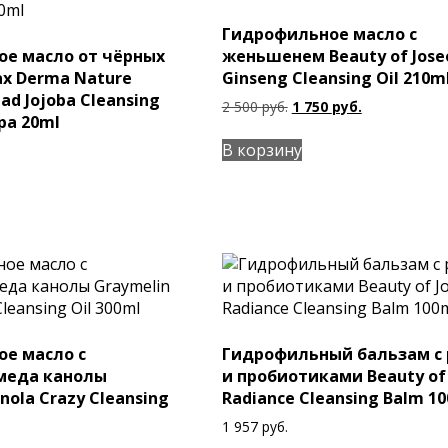
Гидрофильное масло с
е масло от чёрных
женьшенем Beauty of Jose
ax Derma Nature
Ginseng Cleansing Oil 210m
ead Jojoba Cleansing
Первоначальная
Текущая
2 500
руб.
1 750
руб.
ра 20ml
цена
цена:
составляла
1
В корзину
2
750 руб..
500 руб..
е масло с
Гидрофильный бальзам с
меда канолы
и пробиотиками Beauty of
nola Crazy Cleansing
Radiance Cleansing Balm 1
1 957
руб.