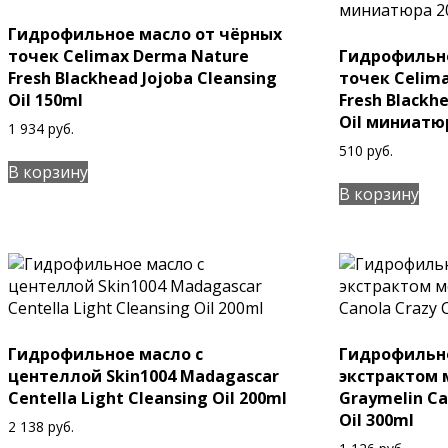
Гидрофильное масло от чёрных
точек Celimax Derma Nature
Гидрофильно
Fresh Blackhead Jojoba Cleansing
точек Celim
Oil 150ml
Fresh Blackh
Oil миниатю
1 934
руб.
510
руб.
В корзину
В корзину
Гидрофильное масло с
Гидрофильно
центеллой Skin1004 Madagascar
экстрактом 
Centella Light Cleansing Oil 200ml
Graymelin Сa
Оil 300ml
2 138
руб.