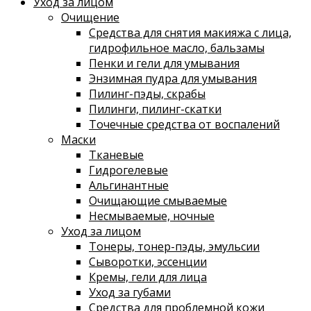
Уход за лицом
Очищение
Средства для снятия макияжа с лица,
гидрофильное масло, бальзамы
Пенки и гели для умывания
Энзимная пудра для умывания
Пилинг-пэды, скрабы
Пилинги, пилинг-скатки
Точечные средства от воспалений
Маски
Тканевые
Гидрогелевые
Альгинантные
Очищающие смываемые
Несмываемые, ночные
Уход за лицом
Тонеры, тонер-пэды, эмульсии
Сыворотки, эссенции
Кремы, гели для лица
Уход за губами
Средства для проблемной кожи