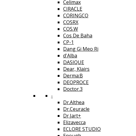
Celimax
CIRACLE
CORINGCO
COSRX
COS.W
Cos De Baha
CP-1
Dang Gi Meo Ri
d'Alba
DASIQUE
Dear, Klairs
Derma:B
DEOPROCE
Doctor.3
-
Dr.Althea
Dr.Ceuracle
Dr.Jart+
Elizavecca
ECLORE STUDIO
Enough