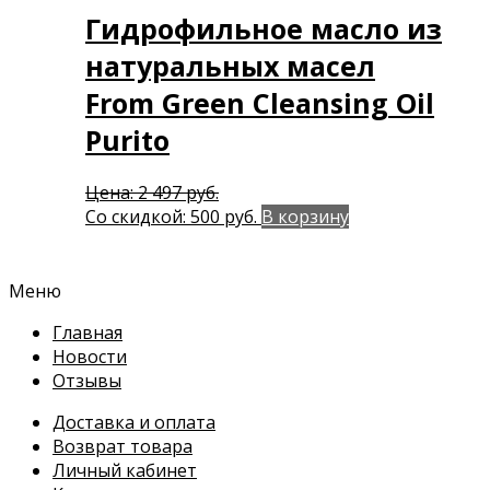
Гидрофильное масло из
натуральных масел
From Green Cleansing Oil
Purito
Первоначальная
Цена:
2 497
руб.
цена
Текущая
Со скидкой:
500
руб.
В корзину
составляла
цена:
2
500 руб..
497 руб..
Меню
Главная
Новости
Отзывы
Доставка и оплата
Возврат товара
Личный кабинет