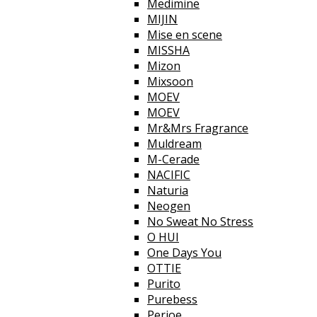
Medimine
MIJIN
Mise en scene
MISSHA
Mizon
Mixsoon
MOEV
MOEV
Mr&Mrs Fragrance
Muldream
M-Cerade
NACIFIC
Naturia
Neogen
No Sweat No Stress
O HUI
One Days You
OTTIE
Purito
Purebess
Perioe