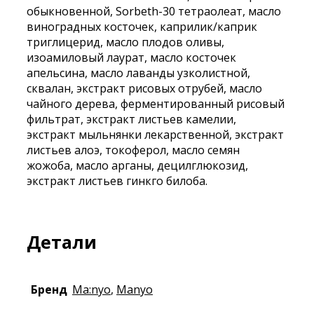
обыкновенной, Sorbeth-30 тетраолеат, масло
виноградных косточек, каприлик/каприк
триглицерид, масло плодов оливы,
изоамиловый лаурат, масло косточек
апельсина, масло лаванды узколистной,
сквалан, экстракт рисовых отрубей, масло
чайного дерева, ферментированный рисовый
фильтрат, экстракт листьев камелии,
экстракт мыльнянки лекарственной, экстракт
листьев алоэ, токоферол, масло семян
жожоба, масло арганы, децилглюкозид,
экстракт листьев гинкго билоба.
Детали
Бренд
Ma:nyo
,
Manyo