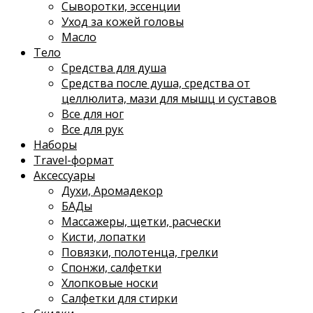
Сыворотки, эссенции
Уход за кожей головы
Масло
Тело
Средства для душа
Средства после душа, средства от
целлюлита, мази для мышц и суставов
Все для ног
Все для рук
Наборы
Travel-формат
Аксессуары
Духи, Аромадекор
БАДы
Массажеры, щетки, расчески
Кисти, лопатки
Повязки, полотенца, грелки
Спонжи, салфетки
Хлопковые носки
Салфетки для стирки