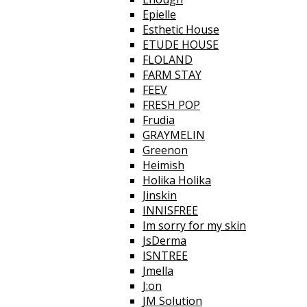
Epielle
Esthetic House
ETUDE HOUSE
FLOLAND
FARM STAY
FEEV
FRESH POP
Frudia
GRAYMELIN
Greenon
Heimish
Holika Holika
Jinskin
INNISFREE
Im sorry for my skin
JsDerma
ISNTREE
Jmella
J:on
JM Solution