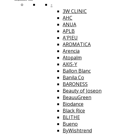
-
3W CLINIC
AHC
ANUA
APLB
A'PIEU
AROMATICA
Arencia
Atopalm
AXIS-Y
Ballon Blanc
Banila Co
BARONESS
Beauty of Joseon
BeauuGreen
Biodance
Black Rice
BLITHE
Bueno
ByWishtrend