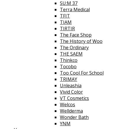
SU:M 37
Terra Medical
TFIT
TIAM
TIRTIR
The Face Shop
The History of Woo
The Ordinary
THE SAEM
Thinkco
Tocobo
Too Cool For School
TRIMAY
Unleashia
Vivid Color
VT Cosmetics
Welcos
Wellderma
Wonder Bath
YNM