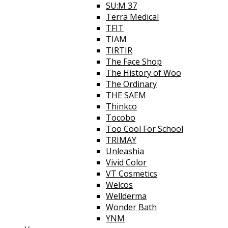
SU:M 37
Terra Medical
TFIT
TIAM
TIRTIR
The Face Shop
The History of Woo
The Ordinary
THE SAEM
Thinkco
Tocobo
Too Cool For School
TRIMAY
Unleashia
Vivid Color
VT Cosmetics
Welcos
Wellderma
Wonder Bath
YNM