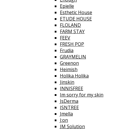
Epielle
Esthetic House
ETUDE HOUSE
FLOLAND
FARM STAY
FEEV
FRESH POP
Frudia
GRAYMELIN
Greenon
Heimish
Holika Holika
Jinskin
INNISFREE
Im sorry for my skin
JsDerma
ISNTREE
Jmella
J:on
JM Solution