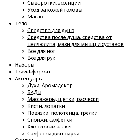
Сыворотки, эссенции
Уход за кожей головы
Масло
Тело
Средства для душа
Средства после душа, средства от
целлюлита, мази для мышц и суставов
Все для ног
Все для рук
Наборы
Travel-формат
Аксессуары
Духи, Аромадекор
БАДы
Массажеры, щетки, расчески
Кисти, лопатки
Повязки, полотенца, грелки
Спонжи, салфетки
Хлопковые носки
Салфетки для стирки