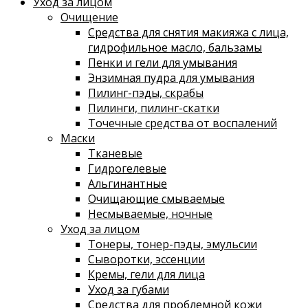
Уход за лицом
Очищение
Средства для снятия макияжа с лица,
гидрофильное масло, бальзамы
Пенки и гели для умывания
Энзимная пудра для умывания
Пилинг-пэды, скрабы
Пилинги, пилинг-скатки
Точечные средства от воспалений
Маски
Тканевые
Гидрогелевые
Альгинантные
Очищающие смываемые
Несмываемые, ночные
Уход за лицом
Тонеры, тонер-пэды, эмульсии
Сыворотки, эссенции
Кремы, гели для лица
Уход за губами
Средства для проблемной кожи