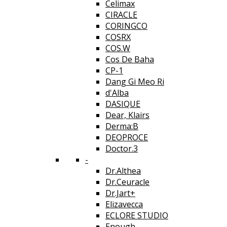
Celimax
CIRACLE
CORINGCO
COSRX
COS.W
Cos De Baha
CP-1
Dang Gi Meo Ri
d'Alba
DASIQUE
Dear, Klairs
Derma:B
DEOPROCE
Doctor.3
-
Dr.Althea
Dr.Ceuracle
Dr.Jart+
Elizavecca
ECLORE STUDIO
Enough