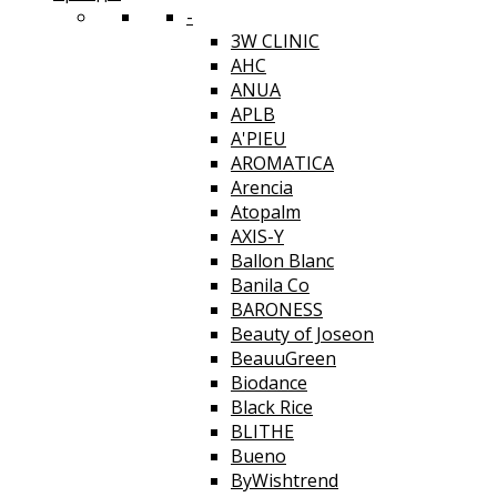
-
3W CLINIC
AHC
ANUA
APLB
A'PIEU
AROMATICA
Arencia
Atopalm
AXIS-Y
Ballon Blanc
Banila Co
BARONESS
Beauty of Joseon
BeauuGreen
Biodance
Black Rice
BLITHE
Bueno
ByWishtrend