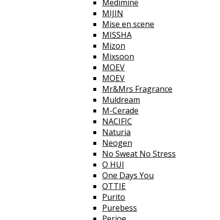
Medimine
MIJIN
Mise en scene
MISSHA
Mizon
Mixsoon
MOEV
MOEV
Mr&Mrs Fragrance
Muldream
M-Cerade
NACIFIC
Naturia
Neogen
No Sweat No Stress
O HUI
One Days You
OTTIE
Purito
Purebess
Perioe