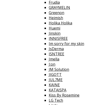
Frudia
GRAYMELIN
Greenon
Heimish
Holika Holika
Huemi
Jinskin
INNISFREE
Im sorry for my skin
JsDerma
ISNTREE
Jmella
J:on
JM Solution
JIGOTT
JUL7ME
KAINE
KATAISPA
Kiss By Rosemine
LG Tech