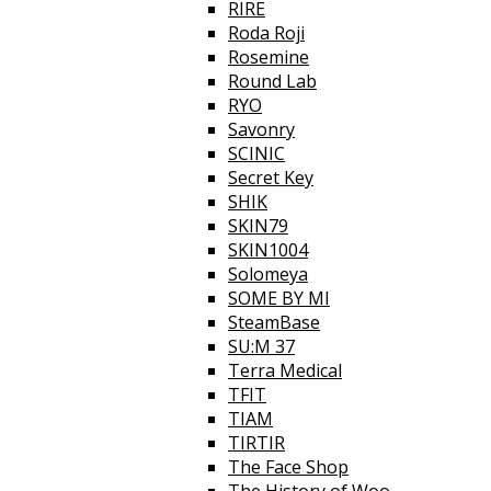
RIRE
Roda Roji
Rosemine
Round Lab
RYO
Savonry
SCINIC
Secret Key
SHIK
SKIN79
SKIN1004
Solomeya
SOME BY MI
SteamBase
SU:M 37
Terra Medical
TFIT
TIAM
TIRTIR
The Face Shop