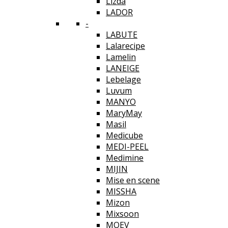
Lizda
LADOR
-
LABUTE
Lalarecipe
Lamelin
LANEIGE
Lebelage
Luvum
MANYO
MaryMay
Masil
Medicube
MEDI-PEEL
Medimine
MIJIN
Mise en scene
MISSHA
Mizon
Mixsoon
MOEV