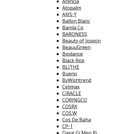
Arencia
Atopalm
AXIS-Y
Ballon Blanc
Banila Co
BARONESS
Beauty of Joseon
BeauuGreen
Biodance
Black Rice
BLITHE
Bueno
ByWishtrend
Celimax
CIRACLE
CORINGCO
COSRX
COS.W
Cos De Baha
CP-1
Dang Gi Meo Ri