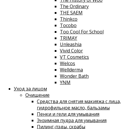
The History of Woo
The Ordinary
THE SAEM
Thinkco
Tocobo
Too Cool For School
TRIMAY
Unleashia
Vivid Color
VT Cosmetics
Welcos
Wellderma
Wonder Bath
YNM
Уход за лицом
Очищение
Средства для снятия макияжа с лица,
гидрофильное масло, бальзамы
Пенки и гели для умывания
Энзимная пудра для умывания
Пилинг-пэды, скрабы