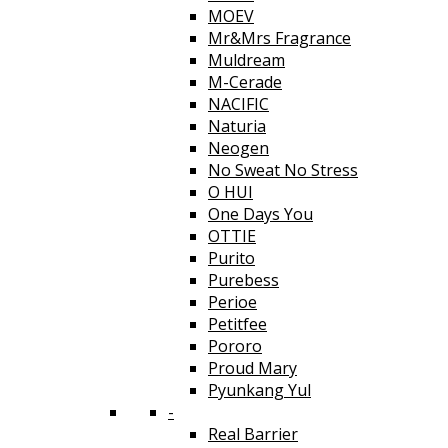
MOEV
Mr&Mrs Fragrance
Muldream
M-Cerade
NACIFIC
Naturia
Neogen
No Sweat No Stress
O HUI
One Days You
OTTIE
Purito
Purebess
Perioe
Petitfee
Pororo
Proud Mary
Pyunkang Yul
-
Real Barrier