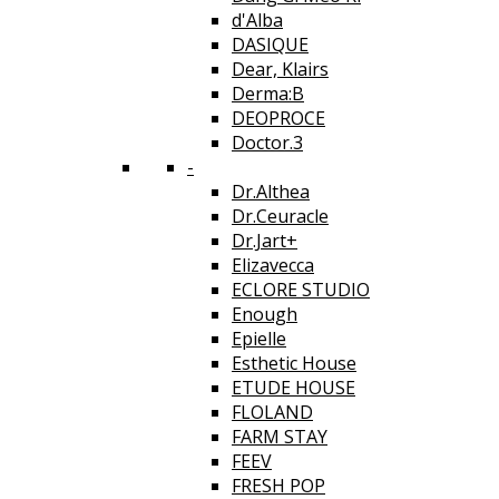
d'Alba
DASIQUE
Dear, Klairs
Derma:B
DEOPROCE
Doctor.3
-
Dr.Althea
Dr.Ceuracle
Dr.Jart+
Elizavecca
ECLORE STUDIO
Enough
Epielle
Esthetic House
ETUDE HOUSE
FLOLAND
FARM STAY
FEEV
FRESH POP