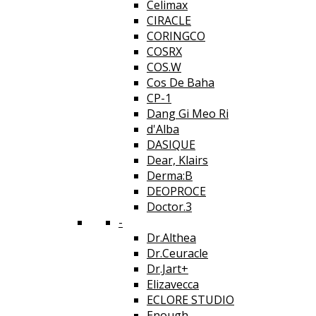
Celimax
CIRACLE
CORINGCO
COSRX
COS.W
Cos De Baha
CP-1
Dang Gi Meo Ri
d'Alba
DASIQUE
Dear, Klairs
Derma:B
DEOPROCE
Doctor.3
-
Dr.Althea
Dr.Ceuracle
Dr.Jart+
Elizavecca
ECLORE STUDIO
Enough