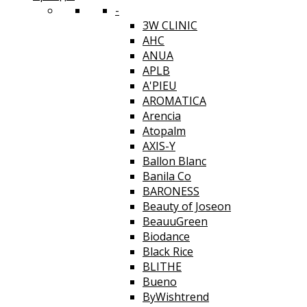
-
3W CLINIC
AHC
ANUA
APLB
A'PIEU
AROMATICA
Arencia
Atopalm
AXIS-Y
Ballon Blanc
Banila Co
BARONESS
Beauty of Joseon
BeauuGreen
Biodance
Black Rice
BLITHE
Bueno
ByWishtrend