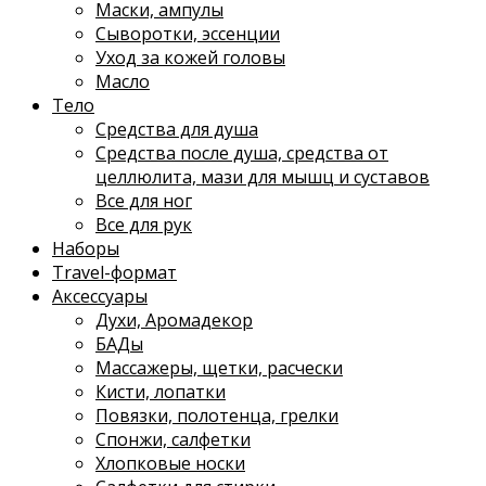
Маски, ампулы
Сыворотки, эссенции
Уход за кожей головы
Масло
Тело
Средства для душа
Средства после душа, средства от
целлюлита, мази для мышц и суставов
Все для ног
Все для рук
Наборы
Travel-формат
Аксессуары
Духи, Аромадекор
БАДы
Массажеры, щетки, расчески
Кисти, лопатки
Повязки, полотенца, грелки
Спонжи, салфетки
Хлопковые носки