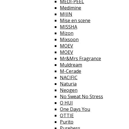
MEDI-PEEL
Medimine
MIJIN
Mise en scene
MISSHA
Mizon
Mixsoon
MOEV
MOEV
Mr&Mrs Fragrance
Muldream
M-Cerade
NACIFIC
Naturia
Neogen
No Sweat No Stress
O HUI
One Days You
OTTIE
Purito
Purebess