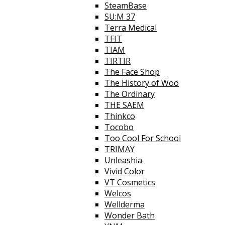
SteamBase
SU:M 37
Terra Medical
TFIT
TIAM
TIRTIR
The Face Shop
The History of Woo
The Ordinary
THE SAEM
Thinkco
Tocobo
Too Cool For School
TRIMAY
Unleashia
Vivid Color
VT Cosmetics
Welcos
Wellderma
Wonder Bath