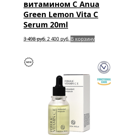
витамином С Anua
Green Lemon Vita C
Serum 20ml
Первоначальная
Текущая
3 498
руб.
2 400
руб.
В корзину
цена
цена:
составляла
2
3
400 руб..
498 руб..