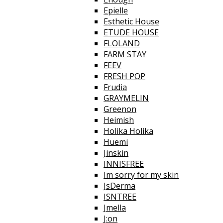
Epielle
Esthetic House
ETUDE HOUSE
FLOLAND
FARM STAY
FEEV
FRESH POP
Frudia
GRAYMELIN
Greenon
Heimish
Holika Holika
Huemi
Jinskin
INNISFREE
Im sorry for my skin
JsDerma
ISNTREE
Jmella
J:on