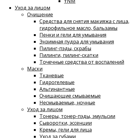
YNM
Уход за лицом
Очищение
Средства для снятия макияжа с лица,
гидрофильное масло, бальзамы
Пенки и гели для умывания
Энзимная пудра для умывания
Пилинг-пэды, скрабы
Пилинги, пилинг-скатки
Точечные средства от воспалений
Маски
Тканевые
Гидрогелевые
Альгинантные
Очищающие смываемые
Несмываемые, ночные
Уход за лицом
Тонеры, тонер-пэды, эмульсии
Сыворотки, эссенции
Кремы, гели для лица
Уход за губами