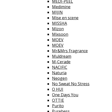
MEDI-PEEL
Medimine
MIJIN
Mise en scene
MISSHA
Mizon
Mixsoon
MOEV
MOEV
Mr&Mrs Fragrance
Muldream
M-Cerade
NACIFIC
Naturia
Neogen
No Sweat No Stress
O HUI
One Days You
OTTIE
Purito
Purebess