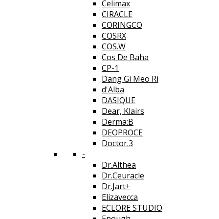
Celimax
CIRACLE
CORINGCO
COSRX
COS.W
Cos De Baha
CP-1
Dang Gi Meo Ri
d'Alba
DASIQUE
Dear, Klairs
Derma:B
DEOPROCE
Doctor.3
-
Dr.Althea
Dr.Ceuracle
Dr.Jart+
Elizavecca
ECLORE STUDIO
Enough