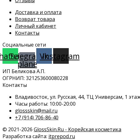
Отзывы
Доставка и оплата
Возврат товара
Личный кабинет
Контакты
Социальные сети
hatsapp
Telegram-
Vk
Instagram
plane
ИП Беликова А.П.
ОГРНИП: 321253600080228
Контакты
Владивосток, ул. Русская, 44, ТЦ Универсам, 1 этаж,
Часы работы: 10:00-20:00
glossskin@mail.ru
+7 (914) 706-86-40
© 2021-2026
GlossSkin.Ru - Корейская косметика
Разработка сайта:
itprepod.ru