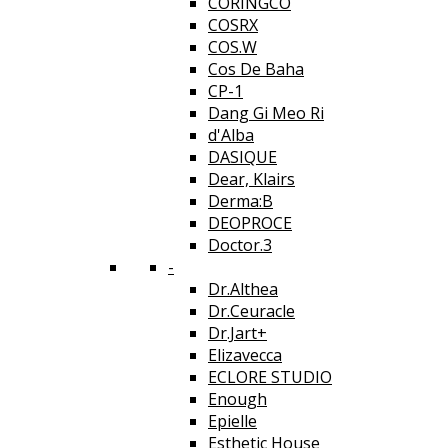
CORINGCO
COSRX
COS.W
Cos De Baha
CP-1
Dang Gi Meo Ri
d'Alba
DASIQUE
Dear, Klairs
Derma:B
DEOPROCE
Doctor.3
-
Dr.Althea
Dr.Ceuracle
Dr.Jart+
Elizavecca
ECLORE STUDIO
Enough
Epielle
Esthetic House