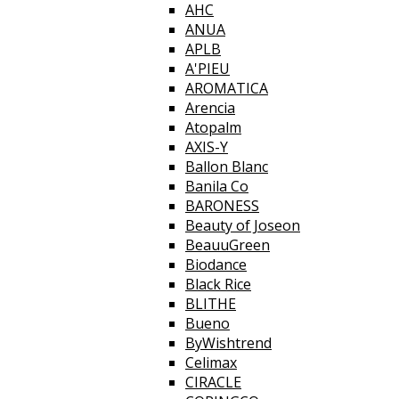
AHC
ANUA
APLB
A'PIEU
AROMATICA
Arencia
Atopalm
AXIS-Y
Ballon Blanc
Banila Co
BARONESS
Beauty of Joseon
BeauuGreen
Biodance
Black Rice
BLITHE
Bueno
ByWishtrend
Celimax
CIRACLE