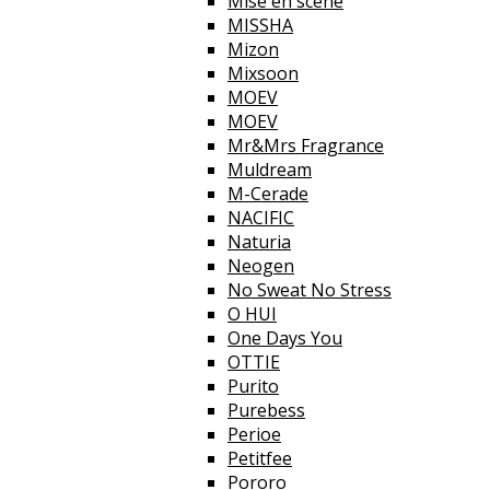
Mise en scene
MISSHA
Mizon
Mixsoon
MOEV
MOEV
Mr&Mrs Fragrance
Muldream
M-Cerade
NACIFIC
Naturia
Neogen
No Sweat No Stress
O HUI
One Days You
OTTIE
Purito
Purebess
Perioe
Petitfee
Pororo