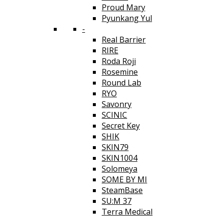
Proud Mary
Pyunkang Yul
-
Real Barrier
RIRE
Roda Roji
Rosemine
Round Lab
RYO
Savonry
SCINIC
Secret Key
SHIK
SKIN79
SKIN1004
Solomeya
SOME BY MI
SteamBase
SU:M 37
Terra Medical