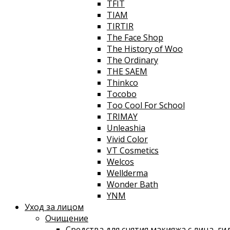
TFIT
TIAM
TIRTIR
The Face Shop
The History of Woo
The Ordinary
THE SAEM
Thinkco
Tocobo
Too Cool For School
TRIMAY
Unleashia
Vivid Color
VT Cosmetics
Welcos
Wellderma
Wonder Bath
YNM
Уход за лицом
Очищение
Средства для снятия макияжа с лица, г