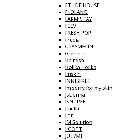
ETUDE HOUSE
FLOLAND
FARM STAY
FEEV
FRESH POP
Frudia
GRAYMELIN
Greenon
Heimish
Holika Holika
Jinskin
INNISFREE
Im sorry for my skin
JsDerma
ISNTREE
Jmella
J:on
JM Solution
JIGOTT
JUL7ME