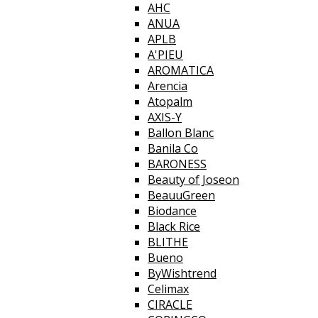
AHC
ANUA
APLB
A'PIEU
AROMATICA
Arencia
Atopalm
AXIS-Y
Ballon Blanc
Banila Co
BARONESS
Beauty of Joseon
BeauuGreen
Biodance
Black Rice
BLITHE
Bueno
ByWishtrend
Celimax
CIRACLE