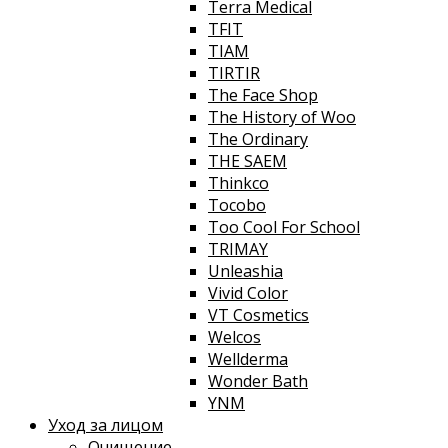
Terra Medical
TFIT
TIAM
TIRTIR
The Face Shop
The History of Woo
The Ordinary
THE SAEM
Thinkco
Tocobo
Too Cool For School
TRIMAY
Unleashia
Vivid Color
VT Cosmetics
Welcos
Wellderma
Wonder Bath
YNM
Уход за лицом
Очищение