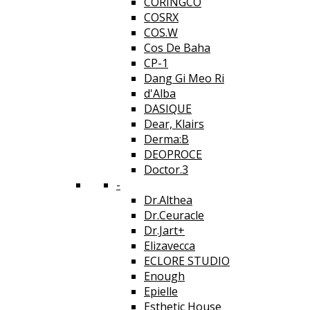
CORINGCO
COSRX
COS.W
Cos De Baha
CP-1
Dang Gi Meo Ri
d'Alba
DASIQUE
Dear, Klairs
Derma:B
DEOPROCE
Doctor.3
-
Dr.Althea
Dr.Ceuracle
Dr.Jart+
Elizavecca
ECLORE STUDIO
Enough
Epielle
Esthetic House