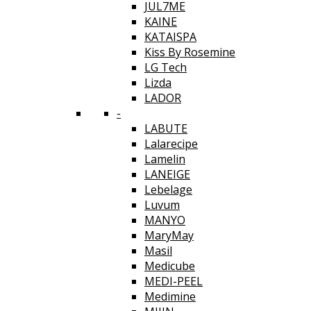
JUL7ME
KAINE
KATAISPA
Kiss By Rosemine
LG Tech
Lizda
LADOR
-
LABUTE
Lalarecipe
Lamelin
LANEIGE
Lebelage
Luvum
MANYO
MaryMay
Masil
Medicube
MEDI-PEEL
Medimine