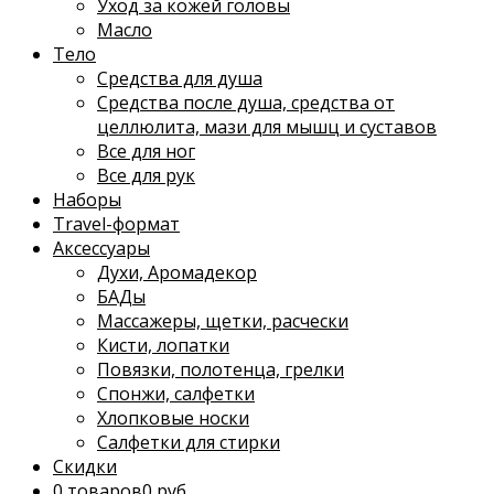
Уход за кожей головы
Масло
Тело
Средства для душа
Средства после душа, средства от
целлюлита, мази для мышц и суставов
Все для ног
Все для рук
Наборы
Travel-формат
Аксессуары
Духи, Аромадекор
БАДы
Массажеры, щетки, расчески
Кисти, лопатки
Повязки, полотенца, грелки
Спонжи, салфетки
Хлопковые носки
Салфетки для стирки
Скидки
0 товаров
0 руб.