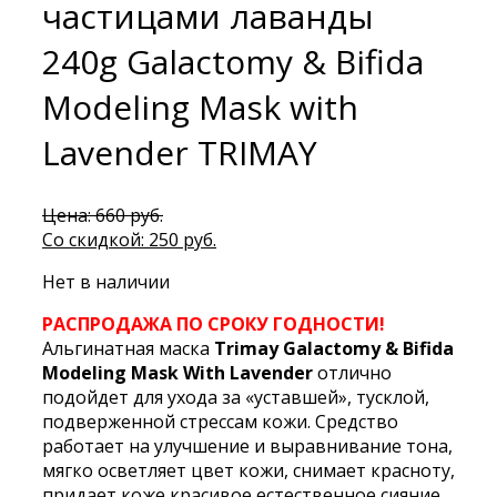
частицами лаванды
240g Galactomy & Bifida
Modeling Mask with
Lavender TRIMAY
Первоначальная
Цена:
660
руб.
цена
Текущая
Со скидкой:
250
руб.
составляла
цена:
Нет в наличии
660 руб..
250 руб..
РАСПРОДАЖА ПО СРОКУ ГОДНОСТИ!
Альгинатная маска
Trimay Galactomy & Bifida
Modeling Mask With Lavender
отлично
подойдет для ухода за «уставшей», тусклой,
подверженной стрессам кожи. Средство
работает на улучшение и выравнивание тона,
мягко осветляет цвет кожи, снимает красноту,
придает коже красивое естественное сияние,