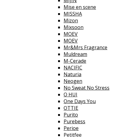
MIJIN
Mise en scene
MISSHA
Mizon
Mixsoon
MOEV
MOEV
Mr&Mrs Fragrance
Muldream
M-Cerade
NACIFIC
Naturia
Neogen
No Sweat No Stress
O HUI
One Days You
OTTIE
Purito
Purebess
Perioe
Petitfee