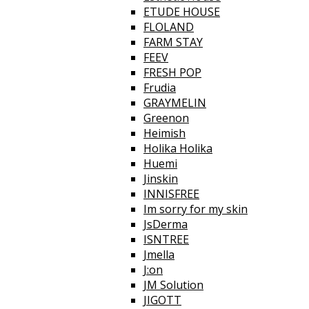
ETUDE HOUSE
FLOLAND
FARM STAY
FEEV
FRESH POP
Frudia
GRAYMELIN
Greenon
Heimish
Holika Holika
Huemi
Jinskin
INNISFREE
Im sorry for my skin
JsDerma
ISNTREE
Jmella
J:on
JM Solution
JIGOTT