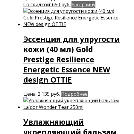
цена
Текущая
Со скидкой:
650
руб.
В корзину
составляла
цена:
1
650 руб..
152 руб..
Эссенция для упругости
кожи (40 мл) Gold
Prestige Resilience
Energetic Essence NEW
design OTTIE
Цена:
2 135
руб.
Подробнее
Увлажняющий
укрепляющий бальзам