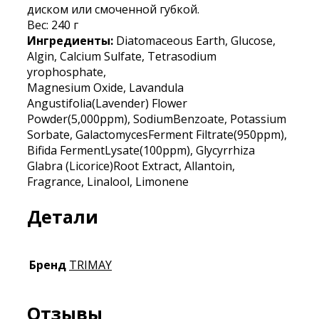
диском или смоченной губкой.
Вес: 240 г
Ингредиенты:
Diatomaceous Earth, Glucose,
Algin, Calcium Sulfate, Tetrasodium
yrophosphate,
Magnesium Oxide, Lavandula
Angustifolia(Lavender) Flower
Powder(5,000ppm), SodiumBenzoate, Potassium
Sorbate, GalactomycesFerment Filtrate(950ppm),
Bifida FermentLysate(100ppm), Glycyrrhiza
Glabra (Licorice)Root Extract, Allantoin,
Fragrance, Linalool, Limonene
Детали
Бренд
TRIMAY
Отзывы