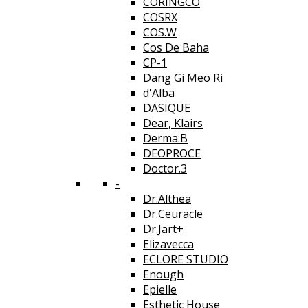
CORINGCO
COSRX
COS.W
Cos De Baha
CP-1
Dang Gi Meo Ri
d'Alba
DASIQUE
Dear, Klairs
Derma:B
DEOPROCE
Doctor.3
-
Dr.Althea
Dr.Ceuracle
Dr.Jart+
Elizavecca
ECLORE STUDIO
Enough
Epielle
Esthetic House