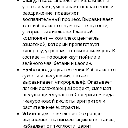
Cica
для восстановления. Увлажняет и
успокаивает, уменьшает покраснение и
раздражение, подавляет
воспалительный процесс. Выравнивает
тон, избавляет от чувства стянутости,
ускоряет заживление. Главный
компонент — комплекс центеллы
азиатской, который препятствует
куперозу, укрепляя стенки капилляров. В
составе — порошок хауттюйнии и
зелёного чая, бетаин и каолин.
Hyaluronic
для увлажнения. Избавляет от
сухости и шелушения, питает,
выравнивает микрорельеф. Оказывает
лёгкий охлаждающий эффект, смягчает
шелушащиеся участки. Содержит 3 вида
гиалуроновой кислоты, эритритол и
растительные экстракты.
Vitamin
для осветления. Сокращает
выраженность пигментации и постакне,
избавляет от тусклости, дарит