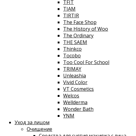
TFIT
TIAM
TIRTIR
The Face Shop
The History of Woo
The Ordinary
THE SAEM
Thinkco
Tocobo
Too Cool For School
TRIMAY
Unleashia
Vivid Color
VT Cosmetics
Welcos
Wellderma
Wonder Bath
YNM
Уход за лицом
Очищение
Средства для снятия макияжа с лица,