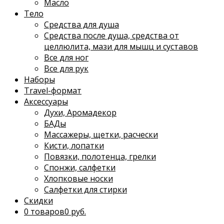
Масло
Тело
Средства для душа
Средства после душа, средства от
целлюлита, мази для мышц и суставов
Все для ног
Все для рук
Наборы
Travel-формат
Аксессуары
Духи, Аромадекор
БАДы
Массажеры, щетки, расчески
Кисти, лопатки
Повязки, полотенца, грелки
Спонжи, салфетки
Хлопковые носки
Салфетки для стирки
Скидки
0 товаров
0 руб.