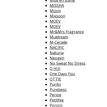
Mise en scene
MISSHA
Mizon
Mixsoon
MOEV
MOEV
Mr&Mrs Fragrance
Muldream
M-Cerade
NACIFIC
Naturia
Neogen
No Sweat No Stress
O HUI
One Days You
OTTIE
Purito
Purebess
Perioe
Petitfee
Pororo