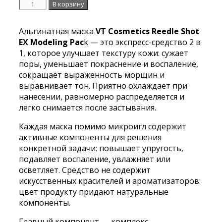
Количество
В корзину
Альгинатная
маска
Альгинатная маска
VT Cosmetics Reedle Shot
с
EX Modeling Pac
k — это экспресс-средство 2 в
микроиглами
1, которое улучшает текстуру кожи: сужает
и
поры, уменьшает покраснение и воспаление,
витаминами
сокращает выраженность морщин и
VT
выравнивает тон. Приятно охлаждает при
Cosmetics
нанесении, равномерно распределяется и
Reedle
легко снимается после застывания.
Shot
EX
Каждая маска помимо микроигл содержит
Vitamin
активные компоненты для решения
Modeling
конкретной задачи: повышает упругость,
Pack
подавляет воспаление, увлажняет или
осветляет. Средство не содержит
искусственных красителей и ароматизаторов:
цвет продукту придают натуральные
компоненты.
Главный компонент — комплекс