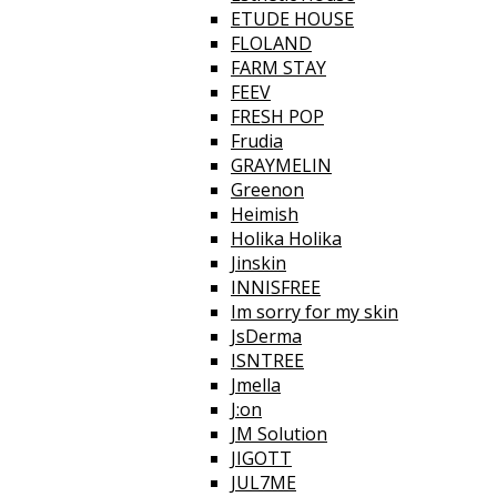
ETUDE HOUSE
FLOLAND
FARM STAY
FEEV
FRESH POP
Frudia
GRAYMELIN
Greenon
Heimish
Holika Holika
Jinskin
INNISFREE
Im sorry for my skin
JsDerma
ISNTREE
Jmella
J:on
JM Solution
JIGOTT
JUL7ME