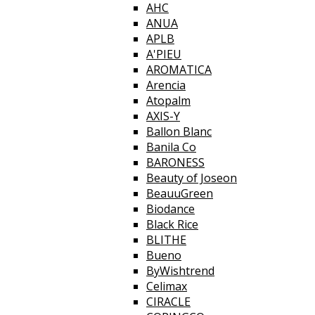
AHC
ANUA
APLB
A'PIEU
AROMATICA
Arencia
Atopalm
AXIS-Y
Ballon Blanc
Banila Co
BARONESS
Beauty of Joseon
BeauuGreen
Biodance
Black Rice
BLITHE
Bueno
ByWishtrend
Celimax
CIRACLE