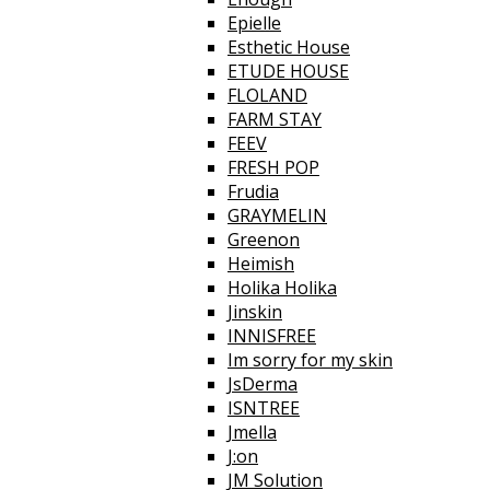
Epielle
Esthetic House
ETUDE HOUSE
FLOLAND
FARM STAY
FEEV
FRESH POP
Frudia
GRAYMELIN
Greenon
Heimish
Holika Holika
Jinskin
INNISFREE
Im sorry for my skin
JsDerma
ISNTREE
Jmella
J:on
JM Solution