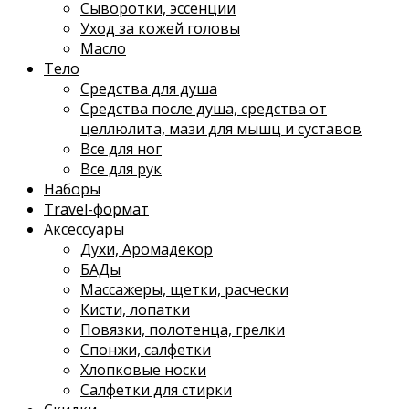
Сыворотки, эссенции
Уход за кожей головы
Масло
Тело
Средства для душа
Средства после душа, средства от
целлюлита, мази для мышц и суставов
Все для ног
Все для рук
Наборы
Travel-формат
Аксессуары
Духи, Аромадекор
БАДы
Массажеры, щетки, расчески
Кисти, лопатки
Повязки, полотенца, грелки
Спонжи, салфетки
Хлопковые носки
Салфетки для стирки