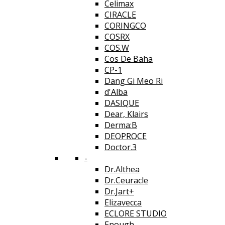
Celimax
CIRACLE
CORINGCO
COSRX
COS.W
Cos De Baha
CP-1
Dang Gi Meo Ri
d'Alba
DASIQUE
Dear, Klairs
Derma:B
DEOPROCE
Doctor.3
-
Dr.Althea
Dr.Ceuracle
Dr.Jart+
Elizavecca
ECLORE STUDIO
Enough