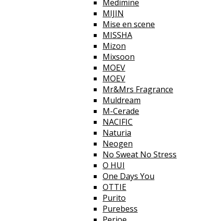
Medimine
MIJIN
Mise en scene
MISSHA
Mizon
Mixsoon
MOEV
MOEV
Mr&Mrs Fragrance
Muldream
M-Cerade
NACIFIC
Naturia
Neogen
No Sweat No Stress
O HUI
One Days You
OTTIE
Purito
Purebess
Perioe