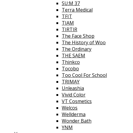
SU:M 37
Terra Medical
TFIT
TIAM
TIRTIR
The Face Shop
The History of Woo
The Ordinary
THE SAEM
Thinkco
Tocobo
Too Cool For School
TRIMAY
Unleashia
Vivid Color
VT Cosmetics
Welcos
Wellderma
Wonder Bath
YNM