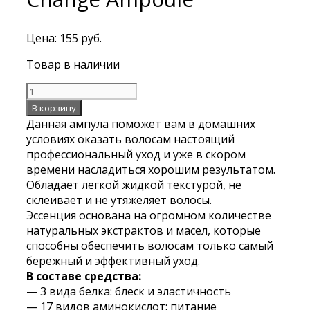
Цена:
155
руб.
Товар в наличии
Количество
Ампула
В корзину
для
Данная ампула поможет вам в домашних
восстановления
условиях оказать волосам настоящий
поврежденных
профессиональный уход и уже в скором
волос
времени насладиться хорошим результатом.
Floland
Обладает легкой жидкой текстурой, не
Premium
склеивает и не утяжеляет волосы.
Keratin
Эссенция основана на огромном количестве
Change
натуральных экстрактов и масел, которые
Ampoule
способны обеспечить волосам только самый
бережный и эффективный уход.
В составе средства:
— 3 вида белка: блеск и эластичность
— 17 видов аминокислот: питание