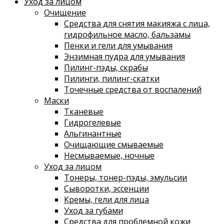
Уход за лицом
Очищение
Средства для снятия макияжа с лица,
гидрофильное масло, бальзамы
Пенки и гели для умывания
Энзимная пудра для умывания
Пилинг-пэды, скрабы
Пилинги, пилинг-скатки
Точечные средства от воспалений
Маски
Тканевые
Гидрогелевые
Альгинантные
Очищающие смываемые
Несмываемые, ночные
Уход за лицом
Тонеры, тонер-пэды, эмульсии
Сыворотки, эссенции
Кремы, гели для лица
Уход за губами
Средства для проблемной кожи