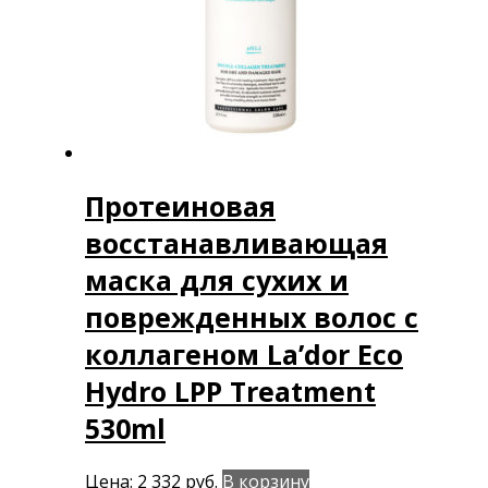
Протеиновая
восстанавливающая
маска для сухих и
поврежденных волос с
коллагеном La’dor Eco
Hydro LPP Treatment
530ml
Цена:
2 332
руб.
В корзину