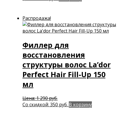
Распродажа!
Филлер для
восстановления
структуры волос La’dor
Perfect Hair Fill-Up 150
мл
Первоначальная
Цена:
1 290
руб.
цена
Текущая
Со скидкой:
350
руб.
В корзину
составляла
цена:
1
350 руб..
290 руб..