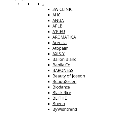
-
3W CLINIC
AHC
ANUA
APLB
A'PIEU
AROMATICA
Arencia
Atopalm
AXIS-Y
Ballon Blanc
Banila Co
BARONESS
Beauty of Joseon
BeauuGreen
Biodance
Black Rice
BLITHE
Bueno
ByWishtrend