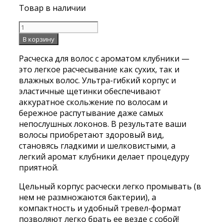
Товар в наличии
Количество
Арома-
В корзину
расческа
Расческа для волос c ароматом клубники —
для
это легкое расчесывание как сухих, так и
сухих
влажных волос. Ультра-гибкий корпус и
и
эластичные щетинки обеспечивают
влажных
аккуратное скольжение по волосам и
волос
бережное распутывание даже самых
с
непослушных локонов. В результате ваши
АРОМАТОМ
волосы приобретают здоровый вид,
КЛУБНИКИ
становясь гладкими и шелковистыми, а
МИНИ
легкий аромат клубники делает процедуру
Solomeya
приятной.
Aroma
Brush
Цельный корпус расчески легко промывать (в
for
нем не размножаются бактерии), а
Wet&Dry
компактность и удобный тревел-формат
hair
позволяют легко брать ее везде с собой!