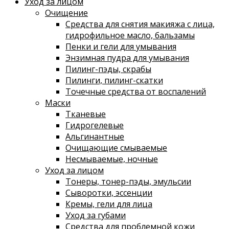
Уход за лицом
Очищение
Средства для снятия макияжа с лица,
гидрофильное масло, бальзамы
Пенки и гели для умывания
Энзимная пудра для умывания
Пилинг-пэды, скрабы
Пилинги, пилинг-скатки
Точечные средства от воспалений
Маски
Тканевые
Гидрогелевые
Альгинантные
Очищающие смываемые
Несмываемые, ночные
Уход за лицом
Тонеры, тонер-пэды, эмульсии
Сыворотки, эссенции
Кремы, гели для лица
Уход за губами
Средства для проблемной кожи