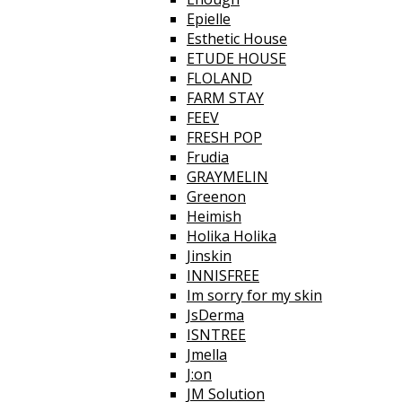
Epielle
Esthetic House
ETUDE HOUSE
FLOLAND
FARM STAY
FEEV
FRESH POP
Frudia
GRAYMELIN
Greenon
Heimish
Holika Holika
Jinskin
INNISFREE
Im sorry for my skin
JsDerma
ISNTREE
Jmella
J:on
JM Solution