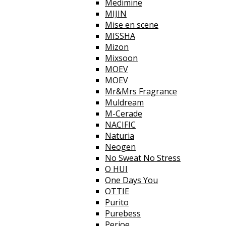
Medimine
MIJIN
Mise en scene
MISSHA
Mizon
Mixsoon
MOEV
MOEV
Mr&Mrs Fragrance
Muldream
M-Cerade
NACIFIC
Naturia
Neogen
No Sweat No Stress
O HUI
One Days You
OTTIE
Purito
Purebess
Perioe