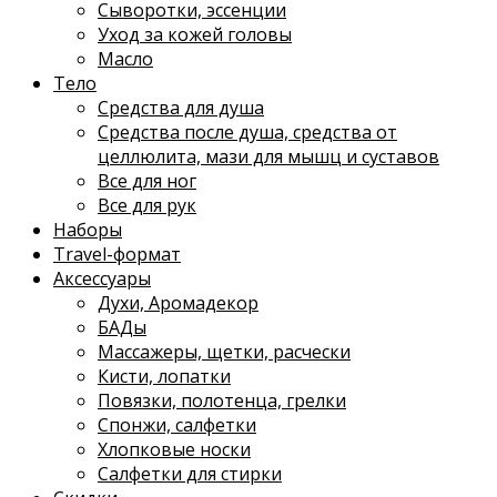
Сыворотки, эссенции
Уход за кожей головы
Масло
Тело
Средства для душа
Средства после душа, средства от
целлюлита, мази для мышц и суставов
Все для ног
Все для рук
Наборы
Travel-формат
Аксессуары
Духи, Аромадекор
БАДы
Массажеры, щетки, расчески
Кисти, лопатки
Повязки, полотенца, грелки
Спонжи, салфетки
Хлопковые носки
Салфетки для стирки