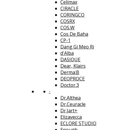
Celimax
CIRACLE
CORINGCO
COSRX
COS.W
Cos De Baha
CP-1
Dang Gi Meo Ri
d'Alba
DASIQUE
Dear, Klairs
Derma:B
DEOPROCE
Doctor.3
-
Dr.Althea
Dr.Ceuracle
Dr.Jart+
Elizavecca
ECLORE STUDIO
Enough