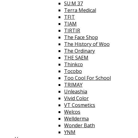
SU:M 37
Terra Medical
TFIT
TIAM
TIRTIR
The Face Shop
The History of Woo
The Ordinary
THE SAEM
Thinkco
Tocobo
Too Cool For School
TRIMAY
Unleashia
Vivid Color
VT Cosmetics
Welcos
Wellderma
Wonder Bath
YNM