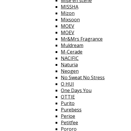
Mise en scene
MISSHA
Mizon
Mixsoon
MOEV
MOEV
Mr&Mrs Fragrance
Muldream
M-Cerade
NACIFIC
Naturia
Neogen
No Sweat No Stress
O HUI
One Days You
OTTIE
Purito
Purebess
Perioe
Petitfee
Pororo