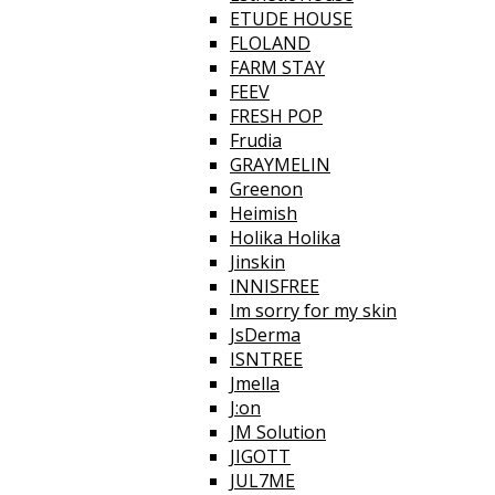
ETUDE HOUSE
FLOLAND
FARM STAY
FEEV
FRESH POP
Frudia
GRAYMELIN
Greenon
Heimish
Holika Holika
Jinskin
INNISFREE
Im sorry for my skin
JsDerma
ISNTREE
Jmella
J:on
JM Solution
JIGOTT
JUL7ME