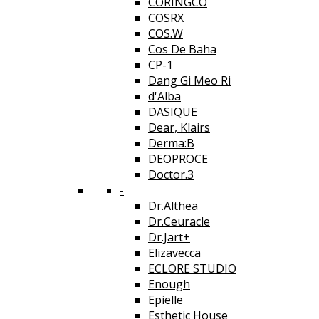
CORINGCO
COSRX
COS.W
Cos De Baha
CP-1
Dang Gi Meo Ri
d'Alba
DASIQUE
Dear, Klairs
Derma:B
DEOPROCE
Doctor.3
-
Dr.Althea
Dr.Ceuracle
Dr.Jart+
Elizavecca
ECLORE STUDIO
Enough
Epielle
Esthetic House