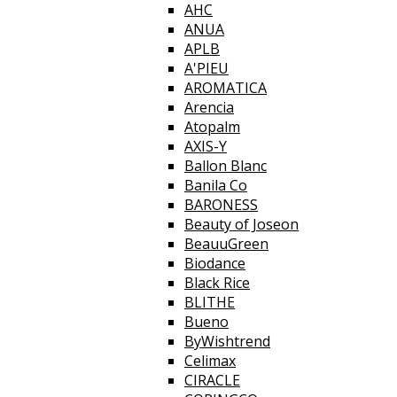
AHC
ANUA
APLB
A'PIEU
AROMATICA
Arencia
Atopalm
AXIS-Y
Ballon Blanc
Banila Co
BARONESS
Beauty of Joseon
BeauuGreen
Biodance
Black Rice
BLITHE
Bueno
ByWishtrend
Celimax
CIRACLE