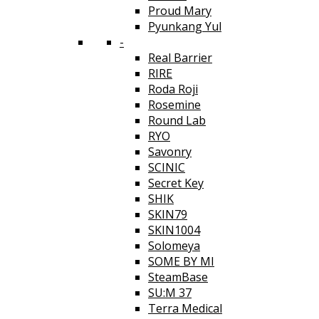
Proud Mary
Pyunkang Yul
-
Real Barrier
RIRE
Roda Roji
Rosemine
Round Lab
RYO
Savonry
SCINIC
Secret Key
SHIK
SKIN79
SKIN1004
Solomeya
SOME BY MI
SteamBase
SU:M 37
Terra Medical