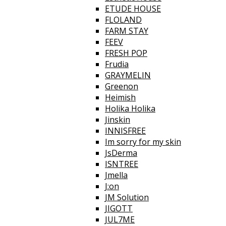
ETUDE HOUSE
FLOLAND
FARM STAY
FEEV
FRESH POP
Frudia
GRAYMELIN
Greenon
Heimish
Holika Holika
Jinskin
INNISFREE
Im sorry for my skin
JsDerma
ISNTREE
Jmella
J:on
JM Solution
JIGOTT
JUL7ME