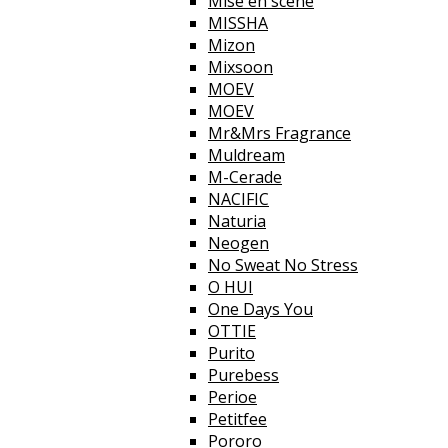
Mise en scene
MISSHA
Mizon
Mixsoon
MOEV
MOEV
Mr&Mrs Fragrance
Muldream
M-Cerade
NACIFIC
Naturia
Neogen
No Sweat No Stress
O HUI
One Days You
OTTIE
Purito
Purebess
Perioe
Petitfee
Pororo