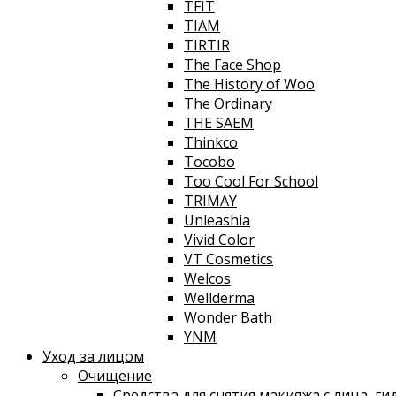
TFIT
TIAM
TIRTIR
The Face Shop
The History of Woo
The Ordinary
THE SAEM
Thinkco
Tocobo
Too Cool For School
TRIMAY
Unleashia
Vivid Color
VT Cosmetics
Welcos
Wellderma
Wonder Bath
YNM
Уход за лицом
Очищение
Средства для снятия макияжа с лица, г