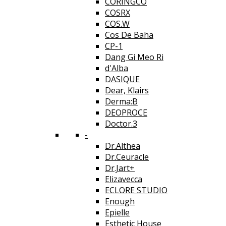
CORINGCO
COSRX
COS.W
Cos De Baha
CP-1
Dang Gi Meo Ri
d'Alba
DASIQUE
Dear, Klairs
Derma:B
DEOPROCE
Doctor.3
-
Dr.Althea
Dr.Ceuracle
Dr.Jart+
Elizavecca
ECLORE STUDIO
Enough
Epielle
Esthetic House