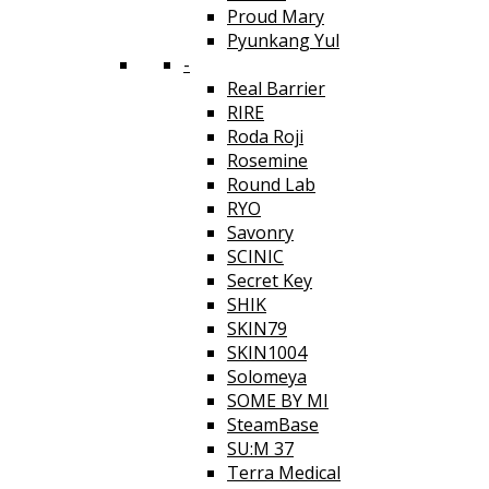
Proud Mary
Pyunkang Yul
-
Real Barrier
RIRE
Roda Roji
Rosemine
Round Lab
RYO
Savonry
SCINIC
Secret Key
SHIK
SKIN79
SKIN1004
Solomeya
SOME BY MI
SteamBase
SU:M 37
Terra Medical