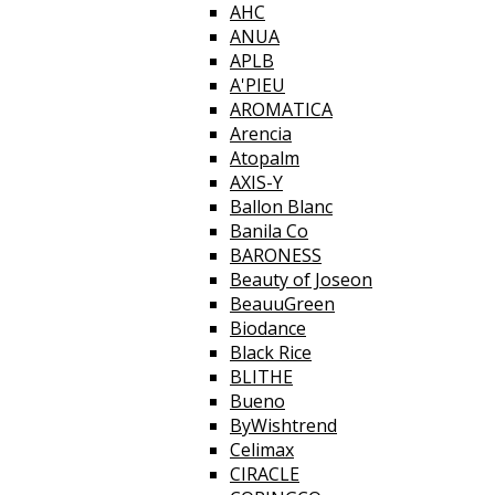
AHC
ANUA
APLB
A'PIEU
AROMATICA
Arencia
Atopalm
AXIS-Y
Ballon Blanc
Banila Co
BARONESS
Beauty of Joseon
BeauuGreen
Biodance
Black Rice
BLITHE
Bueno
ByWishtrend
Celimax
CIRACLE