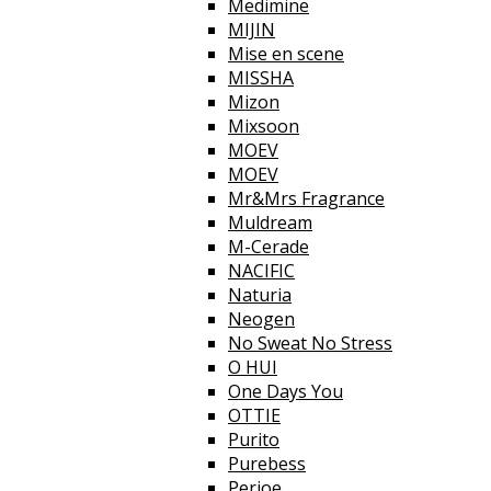
Medimine
MIJIN
Mise en scene
MISSHA
Mizon
Mixsoon
MOEV
MOEV
Mr&Mrs Fragrance
Muldream
M-Cerade
NACIFIC
Naturia
Neogen
No Sweat No Stress
O HUI
One Days You
OTTIE
Purito
Purebess
Perioe