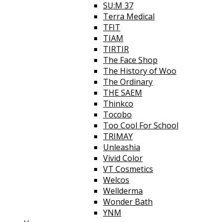
SU:M 37
Terra Medical
TFIT
TIAM
TIRTIR
The Face Shop
The History of Woo
The Ordinary
THE SAEM
Thinkco
Tocobo
Too Cool For School
TRIMAY
Unleashia
Vivid Color
VT Cosmetics
Welcos
Wellderma
Wonder Bath
YNM