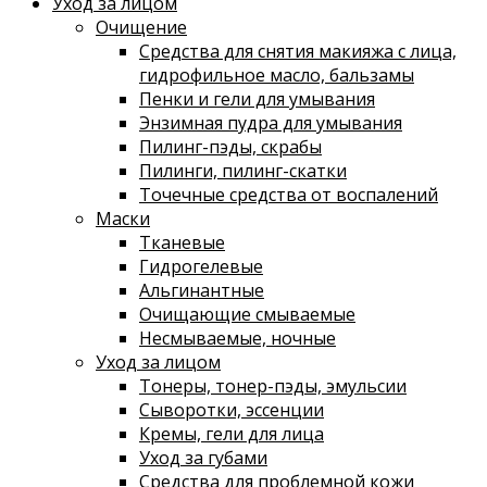
Уход за лицом
Очищение
Средства для снятия макияжа с лица,
гидрофильное масло, бальзамы
Пенки и гели для умывания
Энзимная пудра для умывания
Пилинг-пэды, скрабы
Пилинги, пилинг-скатки
Точечные средства от воспалений
Маски
Тканевые
Гидрогелевые
Альгинантные
Очищающие смываемые
Несмываемые, ночные
Уход за лицом
Тонеры, тонер-пэды, эмульсии
Сыворотки, эссенции
Кремы, гели для лица
Уход за губами
Средства для проблемной кожи