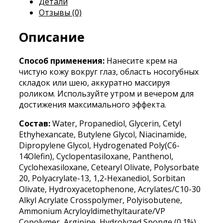
Детали
Отзывы (0)
Описание
Способ применения:
Нанесите крем на
чистую кожу вокруг глаз, область носогубных
складок или шею, аккуратно массируя
роликом. Используйте утром и вечером для
достижения максимального эффекта.
Состав:
Water, Propanediol, Glycerin, Cetyl
Ethyhexancate, Butylene Glycol, Niacinamide,
Dipropylene Glycol, Hydrogenated Poly(C6-
14Olefin), Cyclopentasiloxane, Panthenol,
Cyclohexasiloxane, Cetearyl Olivate, Polysorbate
20, Polyacrylate-13, 1,2-Hexanediol, Sorbitan
Olivate, Hydroxyacetophenone, Acrylates/C10-30
Alkyl Acrylate Crosspolymer, Polyisobutene,
Ammonium Acryloyldimethyltaurate/VP
Copolymer, Arginine, Hydrolyzed Sponge (0.1%),