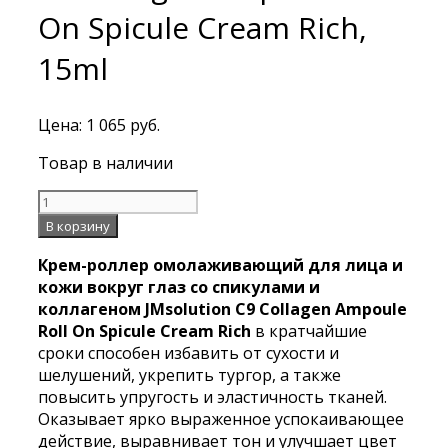
On Spicule Cream Rich,
15ml
Цена:
1 065
руб.
Товар в наличии
Количество
Крем-
В корзину
роллер
Крем-роллер омолаживающий для лица и
омолаживающий
кожи вокруг глаз со спикулами и
для
коллагеном JMsolution C9 Collagen Ampoule
лица
Roll On Spicule Cream Rich
в кратчайшие
и
сроки способен избавить от сухости и
кожи
шелушений, укрепить тургор, а также
вокруг
повысить упругость и эластичность тканей.
глаз
Оказывает ярко выраженное успокаивающее
со
действие, выравнивает тон и улучшает цвет
спикулами