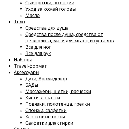
Сыворотки, эссенции
Уход за кожей головы
Масло
Тело
Средства для душа
Средства после душа, средства от
целлюлита, мази для мышц и суставов
Все для ног
Все для рук
Наборы
Travel-формат
Аксессуары
Духи, Аромадекор
БАДы
Массажеры, щетки, расчески
Кисти, лопатки
Повязки, полотенца, грелки
Спонжи, салфетки
Хлопковые носки
Салфетки для стирки