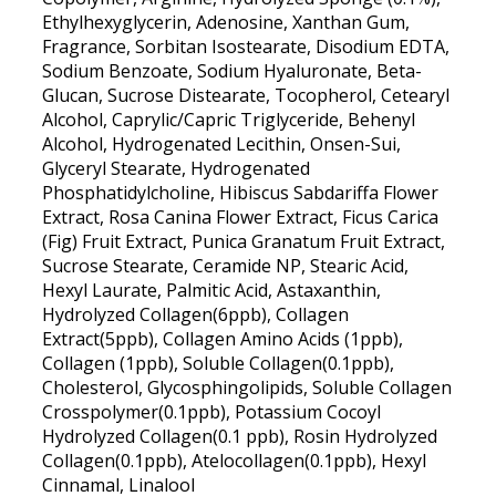
Ethylhexyglycerin, Adenosine, Xanthan Gum,
Fragrance, Sorbitan Isostearate, Disodium EDTA,
Sodium Benzoate, Sodium Hyaluronate, Beta-
Glucan, Sucrose Distearate, Tocopherol, Cetearyl
Alcohol, Caprylic/Capric Triglyceride, Behenyl
Alcohol, Hydrogenated Lecithin, Onsen-Sui,
Glyceryl Stearate, Hydrogenated
Phosphatidylcholine, Hibiscus Sabdariffa Flower
Extract, Rosa Canina Flower Extract, Ficus Carica
(Fig) Fruit Extract, Punica Granatum Fruit Extract,
Sucrose Stearate, Ceramide NP, Stearic Acid,
Hexyl Laurate, Palmitic Acid, Astaxanthin,
Hydrolyzed Collagen(6ppb), Collagen
Extract(5ppb), Collagen Amino Acids (1ppb),
Collagen (1ppb), Soluble Collagen(0.1ppb),
Cholesterol, Glycosphingolipids, Soluble Collagen
Crosspolymer(0.1ppb), Potassium Cocoyl
Hydrolyzed Collagen(0.1 ppb), Rosin Hydrolyzed
Collagen(0.1ppb), Atelocollagen(0.1ppb), Hexyl
Cinnamal, Linalool