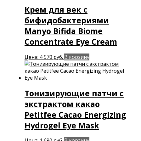
Крем для век с
бифидобактериями
Manyo Bifida Biome
Concentrate Eye Cream
Цена:
4 570
руб.
В корзину
Тонизирующие патчи с
экстрактом какао
Petitfee Cacao Energizing
Hydrogel Eye Mask
Цена:
1 690
руб.
В корзину