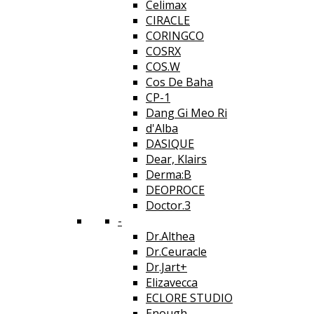
Celimax
CIRACLE
CORINGCO
COSRX
COS.W
Cos De Baha
CP-1
Dang Gi Meo Ri
d'Alba
DASIQUE
Dear, Klairs
Derma:B
DEOPROCE
Doctor.3
-
Dr.Althea
Dr.Ceuracle
Dr.Jart+
Elizavecca
ECLORE STUDIO
Enough