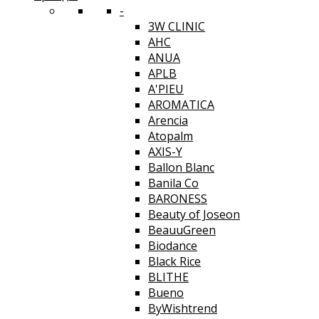
-
3W CLINIC
AHC
ANUA
APLB
A'PIEU
AROMATICA
Arencia
Atopalm
AXIS-Y
Ballon Blanc
Banila Co
BARONESS
Beauty of Joseon
BeauuGreen
Biodance
Black Rice
BLITHE
Bueno
ByWishtrend