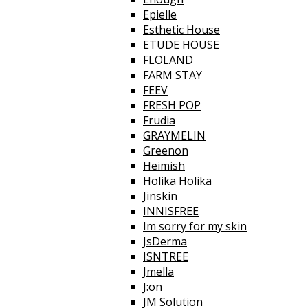
Epielle
Esthetic House
ETUDE HOUSE
FLOLAND
FARM STAY
FEEV
FRESH POP
Frudia
GRAYMELIN
Greenon
Heimish
Holika Holika
Jinskin
INNISFREE
Im sorry for my skin
JsDerma
ISNTREE
Jmella
J:on
JM Solution