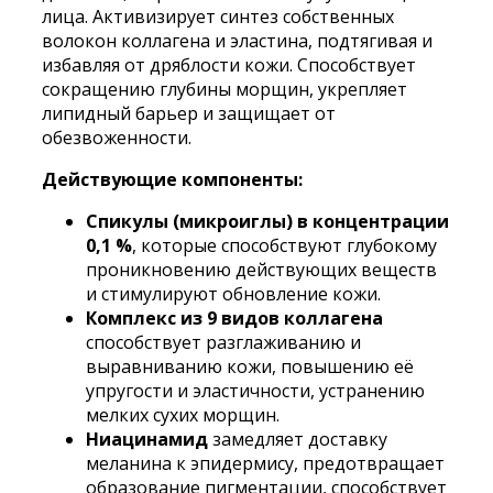
лица. Активизирует синтез собственных
и
волокон коллагена и эластина, подтягивая и
коллагеном
избавляя от дряблости кожи. Способствует
JMsolution
сокращению глубины морщин, укрепляет
C9
липидный барьер и защищает от
Collagen
обезвоженности.
Ampoule
Roll
Действующие компоненты:
On
Spicule
Спикулы (микроиглы) в концентрации
Cream
0,1 %
, которые способствуют глубокому
Rich,
проникновению действующих веществ
15ml
и стимулируют обновление кожи.
Комплекс из 9 видов коллагена
способствует разглаживанию и
выравниванию кожи, повышению её
упругости и эластичности, устранению
мелких сухих морщин.
Ниацинамид
замедляет доставку
меланина к эпидермису, предотвращает
образование пигментации, способствует