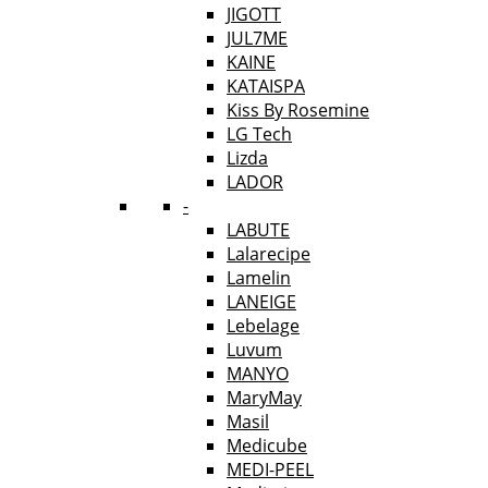
JIGOTT
JUL7ME
KAINE
KATAISPA
Kiss By Rosemine
LG Tech
Lizda
LADOR
-
LABUTE
Lalarecipe
Lamelin
LANEIGE
Lebelage
Luvum
MANYO
MaryMay
Masil
Medicube
MEDI-PEEL