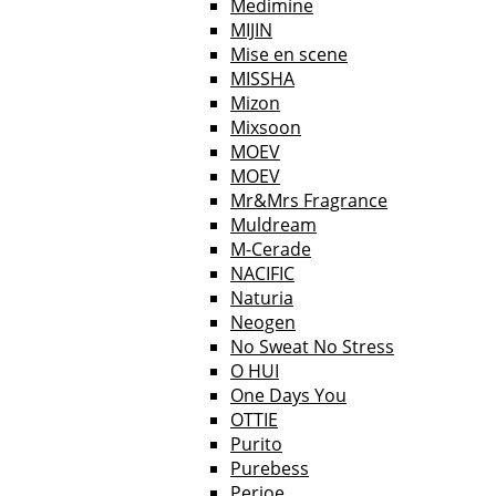
Medimine
MIJIN
Mise en scene
MISSHA
Mizon
Mixsoon
MOEV
MOEV
Mr&Mrs Fragrance
Muldream
M-Cerade
NACIFIC
Naturia
Neogen
No Sweat No Stress
O HUI
One Days You
OTTIE
Purito
Purebess
Perioe