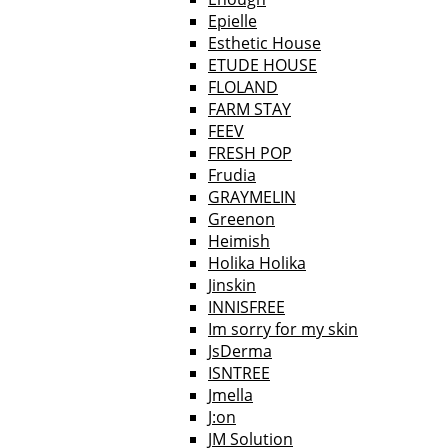
Epielle
Esthetic House
ETUDE HOUSE
FLOLAND
FARM STAY
FEEV
FRESH POP
Frudia
GRAYMELIN
Greenon
Heimish
Holika Holika
Jinskin
INNISFREE
Im sorry for my skin
JsDerma
ISNTREE
Jmella
J:on
JM Solution