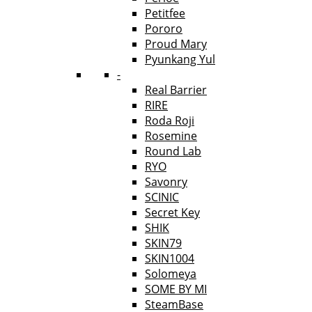
Petitfee
Pororo
Proud Mary
Pyunkang Yul
-
Real Barrier
RIRE
Roda Roji
Rosemine
Round Lab
RYO
Savonry
SCINIC
Secret Key
SHIK
SKIN79
SKIN1004
Solomeya
SOME BY MI
SteamBase