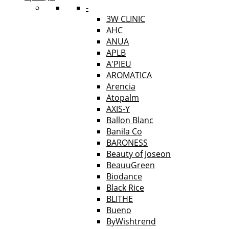
-
3W CLINIC
AHC
ANUA
APLB
A'PIEU
AROMATICA
Arencia
Atopalm
AXIS-Y
Ballon Blanc
Banila Co
BARONESS
Beauty of Joseon
BeauuGreen
Biodance
Black Rice
BLITHE
Bueno
ByWishtrend