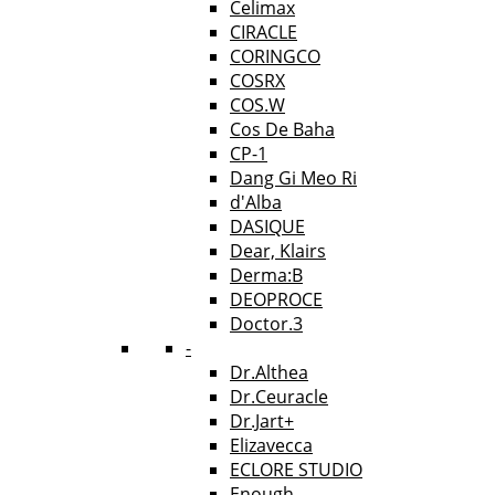
Celimax
CIRACLE
CORINGCO
COSRX
COS.W
Cos De Baha
CP-1
Dang Gi Meo Ri
d'Alba
DASIQUE
Dear, Klairs
Derma:B
DEOPROCE
Doctor.3
-
Dr.Althea
Dr.Ceuracle
Dr.Jart+
Elizavecca
ECLORE STUDIO
Enough