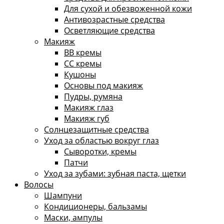
Для сухой и обезвоженной кожи
Антивозрастные средства
Осветляющие средства
Макияж
ВВ кремы
СС кремы
Кушоны
Основы под макияж
Пудры, румяна
Макияж глаз
Макияж губ
Солнцезащитные средства
Уход за областью вокруг глаз
Сыворотки, кремы
Патчи
Уход за зубами: зубная паста, щетки
Волосы
Шампуни
Кондиционеры, бальзамы
Маски, ампулы