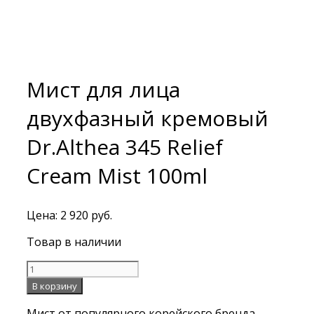
Мист для лица
двухфазный кремовый
Dr.Althea 345 Relief
Cream Mist 100ml
Цена:
2 920
руб.
Товар в наличии
Количество
Мист
В корзину
для
Мист от популярного корейского бренда
лица