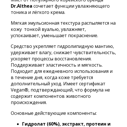
Dr.Althea
сочетает функции увлажняющего
двухфазный
тоника и лёгкого крема.
кремовый
Dr.Althea
Мягкая эмульсионная текстура распыляется на
345
кожу тонкой вуалью, увлажняет,
Relief
успокаивает, уменьшает покраснение.
Cream
Mist
Средство укрепляет гидролипидную мантию,
100ml
удерживает влагу, снижает чувствительность,
ускоряет процессы восстановления.
Поддерживает эластичность и мягкость.
Подходит для ежедневного использования и
в течение дня, когда коже требуется
дополнительный уход. Имеет сертификат
Vegan®, подтверждающий, что формула не
содержит компонентов животного
происхождения.
Основные действующие компоненты:
Гидролат (60%), экстракт, протеин и