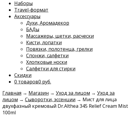
Наборы
Travel-формат
Аксессуары
Духи, Аромадекор
БАДы
Массажеры, щетки, расчески
Кисти, лопатки
Повязки, полотенца, грелки
Спонжи, салфетки
Хлопковые носки
Салфетки для стирки
Скидки
0 товаров
0 руб.
Главная
→
Магазин
→
Уход за лицом
→
Уход за
лицом
→
Сыворотки, эссенции
→
Мист для лица
двухфазный кремовый Dr.Althea 345 Relief Cream Mist
100ml