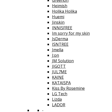
Greenon
Heimish
Holika Holika
Huemi
Jinskin
INNISFREE
Im sorry for my skin
JsDerma
ISNTREE
Jmella
J:on
JM Solution
JIGOTT
JUL7ME
KAINE
KATAISPA
Kiss By Rosemine
LG Tech
Lizda
LADOR
-