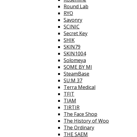
Round Lab
RYO
Savonry
SCINIC
Secret Key
SHIK
SKIN79
SKIN1004
Solomeya
SOME BY MI
SteamBase
SU:M 37
Terra Medical
TFIT
TIAM
TIRTIR
The Face Shop
The History of Woo
The Ordinary
THE SAEM