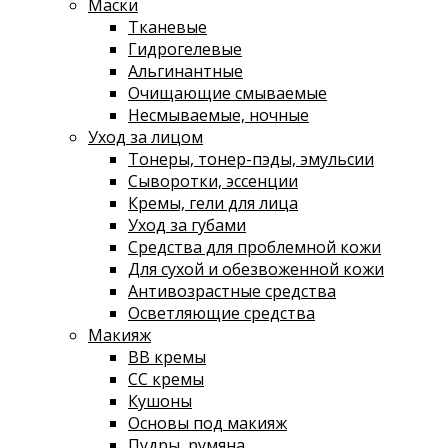
Маски
Тканевые
Гидрогелевые
Альгинантные
Очищающие смываемые
Несмываемые, ночные
Уход за лицом
Тонеры, тонер-пэды, эмульсии
Сыворотки, эссенции
Кремы, гели для лица
Уход за губами
Средства для проблемной кожи
Для сухой и обезвоженной кожи
Антивозрастные средства
Осветляющие средства
Макияж
ВВ кремы
СС кремы
Кушоны
Основы под макияж
Пудры, румяна