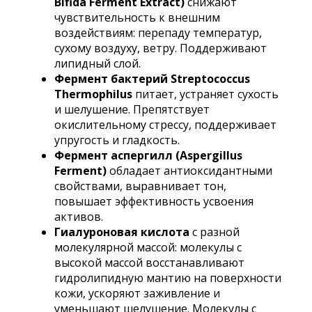
Bifida Ferment Extract)
снижают
чувствительность к внешним
воздействиям: перепаду температур,
сухому воздуху, ветру. Поддерживают
липидный слой.
Фермент бактерий Streptococcus
Thermophilus
питает, устраняет сухость
и шелушение. Препятствует
окислительному стрессу, поддерживает
упругость и гладкость.
Фермент аспергилл (Aspergillus
Ferment)
обладает антиоксидантными
свойствами, выравнивает тон,
повышает эффективность усвоения
активов.
Гиалуроновая кислота
с разной
молекулярной массой: молекулы с
высокой массой восстанавливают
гидролипидную мантию на поверхности
кожи, ускоряют заживление и
уменьшают шелушение. Молекулы с