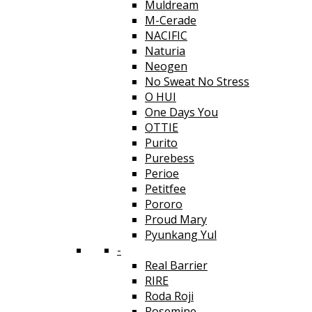
Muldream
M-Cerade
NACIFIC
Naturia
Neogen
No Sweat No Stress
O HUI
One Days You
OTTIE
Purito
Purebess
Perioe
Petitfee
Pororo
Proud Mary
Pyunkang Yul
-
Real Barrier
RIRE
Roda Roji
Rosemine