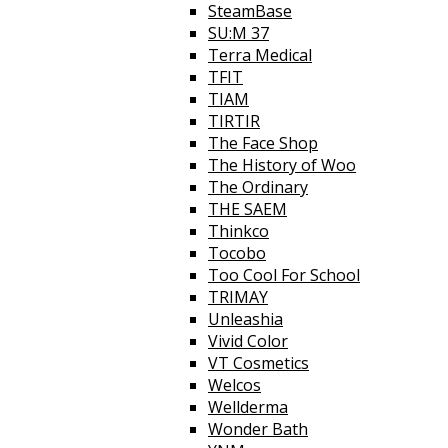
SteamBase
SU:M 37
Terra Medical
TFIT
TIAM
TIRTIR
The Face Shop
The History of Woo
The Ordinary
THE SAEM
Thinkco
Tocobo
Too Cool For School
TRIMAY
Unleashia
Vivid Color
VT Cosmetics
Welcos
Wellderma
Wonder Bath