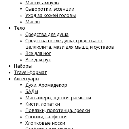
Маски, ампулы
Сыворотки, эссенции
Уход за кожей головы
Масло
Тело
Средства для душа
Средства после душа, средства от
целлюлита, мази для мышц и суставов
Все для ног
Все для рук
Наборы
Travel-формат
Аксессуары
Духи, Аромадекор
БАДы
Массажеры, щетки, расчески
Кисти, лопатки
Повязки, полотенца, грелки
Спонжи, салфетки
Хлопковые носки