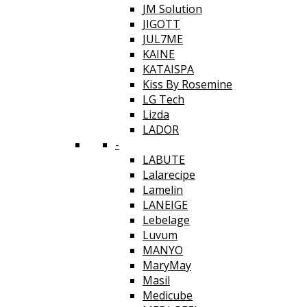
JM Solution
JIGOTT
JUL7ME
KAINE
KATAISPA
Kiss By Rosemine
LG Tech
Lizda
LADOR
-
LABUTE
Lalarecipe
Lamelin
LANEIGE
Lebelage
Luvum
MANYO
MaryMay
Masil
Medicube