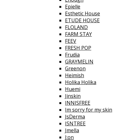
Epielle
Esthetic House
ETUDE HOUSE
FLOLAND
FARM STAY
FEEV
FRESH POP
Frudia
GRAYMELIN
Greenon
Heimish
Holika Holika
Huemi
Jinskin
INNISFREE
Im sorry for my skin
JsDerma
ISNTREE
Jmella
J:on