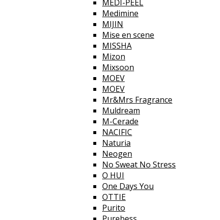
MEDI-PEEL
Medimine
MIJIN
Mise en scene
MISSHA
Mizon
Mixsoon
MOEV
MOEV
Mr&Mrs Fragrance
Muldream
M-Cerade
NACIFIC
Naturia
Neogen
No Sweat No Stress
O HUI
One Days You
OTTIE
Purito
Purebess