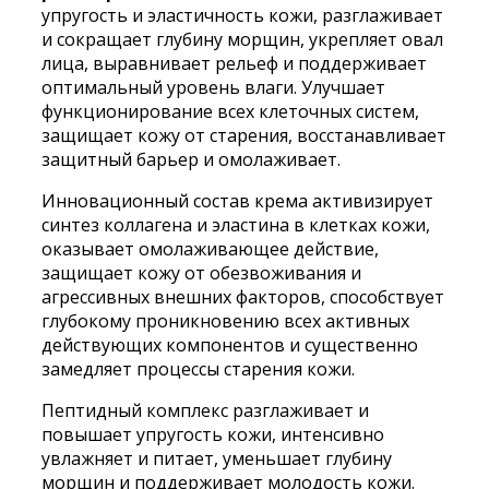
упругость и эластичность кожи, разглаживает
Medi-
и сокращает глубину морщин, укрепляет овал
peel
лица, выравнивает рельеф и поддерживает
Peptide9
оптимальный уровень влаги. Улучшает
Volume
функционирование всех клеточных систем,
Tox
защищает кожу от старения, восстанавливает
Cream
защитный барьер и омолаживает.
50ml
Инновационный состав крема активизирует
синтез коллагена и эластина в клетках кожи,
оказывает омолаживающее действие,
защищает кожу от обезвоживания и
агрессивных внешних факторов, способствует
глубокому проникновению всех активных
действующих компонентов и существенно
замедляет процессы старения кожи.
Пептидный комплекс разглаживает и
повышает упругость кожи, интенсивно
увлажняет и питает, уменьшает глубину
морщин и поддерживает молодость кожи.