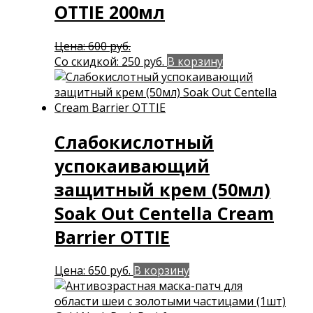
OTTIE 200мл
Первоначальная
Цена:
600
руб.
цена
Текущая
Со скидкой:
250
руб.
В корзину
составляла
цена:
600 руб..
250 руб..
Слабокислотный
успокаивающий
защитный крем (50мл)
Soak Out Centella Cream
Barrier OTTIE
Цена:
650
руб.
В корзину