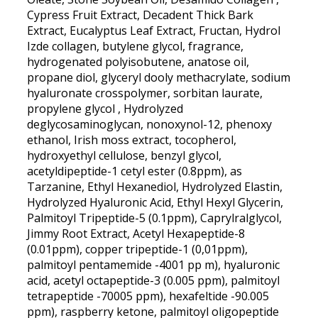
Cypress Fruit Extract, Decadent Thick Bark
Extract, Eucalyptus Leaf Extract, Fructan, Hydrol
Izde collagen, butylene glycol, fragrance,
hydrogenated polyisobutene, anatose oil,
propane diol, glyceryl dooly methacrylate, sodium
hyaluronate crosspolymer, sorbitan laurate,
propylene glycol , Hydrolyzed
deglycosaminoglycan, nonoxynol-12, phenoxy
ethanol, Irish moss extract, tocopherol,
hydroxyethyl cellulose, benzyl glycol,
acetyldipeptide-1 cetyl ester (0.8ppm), as
Tarzanine, Ethyl Hexanediol, Hydrolyzed Elastin,
Hydrolyzed Hyaluronic Acid, Ethyl Hexyl Glycerin,
Palmitoyl Tripeptide-5 (0.1ppm), Caprylralglycol,
Jimmy Root Extract, Acetyl Hexapeptide-8
(0.01ppm), copper tripeptide-1 (0,01ppm),
palmitoyl pentamemide -4001 pp m), hyaluronic
acid, acetyl octapeptide-3 (0.005 ppm), palmitoyl
tetrapeptide -70005 ppm), hexafeltide -90.005
ppm), raspberry ketone, palmitoyl oligopeptide