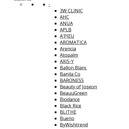
-
3W CLINIC
AHC
ANUA
APLB
A'PIEU
AROMATICA
Arencia
Atopalm
AXIS-Y
Ballon Blanc
Banila Co
BARONESS
Beauty of Joseon
BeauuGreen
Biodance
Black Rice
BLITHE
Bueno
ByWishtrend