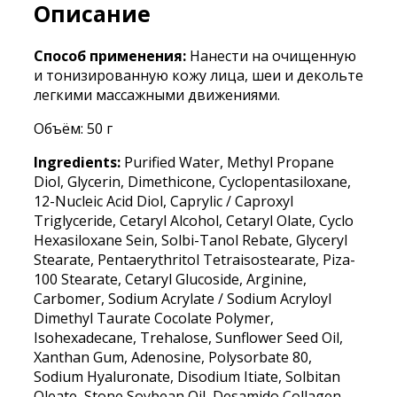
Описание
Способ применения:
Нанести на очищенную
и тонизированную кожу лица, шеи и декольте
легкими массажными движениями.
Объём: 50 г
Ingredients:
Purified Water, Methyl Propane
Diol, Glycerin, Dimethicone, Cyclopentasiloxane,
12-Nucleic Acid Diol, Caprylic / Caproxyl
Triglyceride, Cetaryl Alcohol, Cetaryl Olate, Cyclo
Hexasiloxane Sein, Solbi-Tanol Rebate, Glyceryl
Stearate, Pentaerythritol Tetraisostearate, Piza-
100 Stearate, Cetaryl Glucoside, Arginine,
Carbomer, Sodium Acrylate / Sodium Acryloyl
Dimethyl Taurate Cocolate Polymer,
Isohexadecane, Trehalose, Sunflower Seed Oil,
Xanthan Gum, Adenosine, Polysorbate 80,
Sodium Hyaluronate, Disodium Itiate, Solbitan
Oleate, Stone Soybean Oil, Desamido Collagen ,