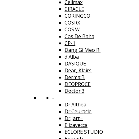
Celimax
CIRACLE
CORINGCO
COSRX
COS.W
Cos De Baha
CP-1
Dang Gi Meo Ri
d'Alba
DASIQUE
Dear, Klairs
Derma:B
DEOPROCE
Doctor.3
-
Dr.Althea
Dr.Ceuracle
Dr.Jart+
Elizavecca
ECLORE STUDIO
Enough