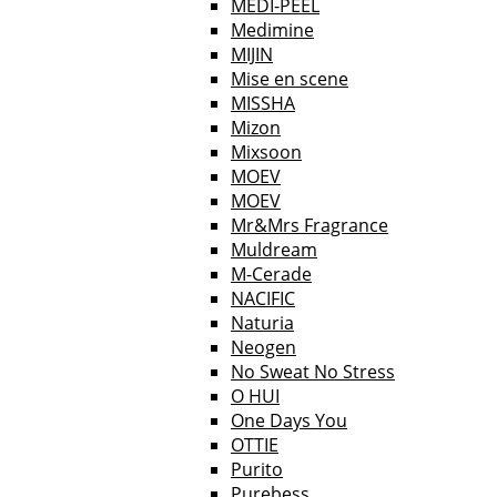
MEDI-PEEL
Medimine
MIJIN
Mise en scene
MISSHA
Mizon
Mixsoon
MOEV
MOEV
Mr&Mrs Fragrance
Muldream
M-Cerade
NACIFIC
Naturia
Neogen
No Sweat No Stress
O HUI
One Days You
OTTIE
Purito
Purebess