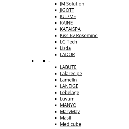
JM Solution
JIGOTT
JUL7ME
KAINE
KATAISPA
Kiss By Rosemine
LG Tech
Lizda
LADOR
-
LABUTE
Lalarecipe
Lamelin
LANEIGE
Lebelage
Luvum
MANYO
MaryMay
Masil
Medicube