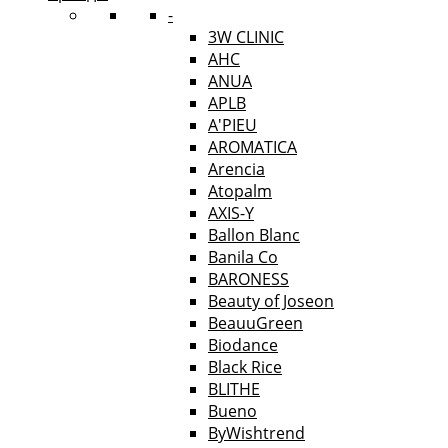
-
3W CLINIC
AHC
ANUA
APLB
A'PIEU
AROMATICA
Arencia
Atopalm
AXIS-Y
Ballon Blanc
Banila Co
BARONESS
Beauty of Joseon
BeauuGreen
Biodance
Black Rice
BLITHE
Bueno
ByWishtrend