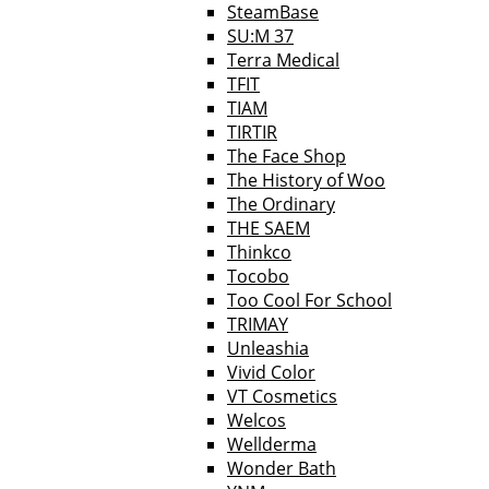
SteamBase
SU:M 37
Terra Medical
TFIT
TIAM
TIRTIR
The Face Shop
The History of Woo
The Ordinary
THE SAEM
Thinkco
Tocobo
Too Cool For School
TRIMAY
Unleashia
Vivid Color
VT Cosmetics
Welcos
Wellderma
Wonder Bath