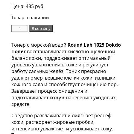
Цена:
485
руб.
Товар в наличии
Количество
В корзину
Тонер
увлажняющий
Тонер с морской водой
Round Lab
1025 Dokdo
с
Toner
восстанавливает кислотно-щелочной
морской
баланс кожи, поддерживает оптимальный
водой
уровень увлажнения в коже и регулирует
Round
работу сальных желёз. Тоник прекрасно
Lab
удаляет омертвевшие клетки кожи, излишки
1025
кожного сала и способствует очищению пор.
Dokdo
Завершает процесс очищения и
Toner
подготавливает кожу к нанесению уходовых
100ml
средств.
Средство разглаживает и смягчает рельеф
кожи, растворяет жировые пробки,
интенсивно увлажняет и успокаивает кожу.