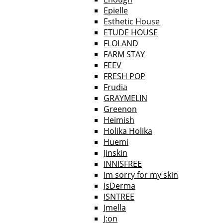
Epielle
Esthetic House
ETUDE HOUSE
FLOLAND
FARM STAY
FEEV
FRESH POP
Frudia
GRAYMELIN
Greenon
Heimish
Holika Holika
Huemi
Jinskin
INNISFREE
Im sorry for my skin
JsDerma
ISNTREE
Jmella
J:on