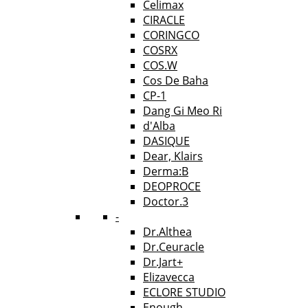
Celimax
CIRACLE
CORINGCO
COSRX
COS.W
Cos De Baha
CP-1
Dang Gi Meo Ri
d'Alba
DASIQUE
Dear, Klairs
Derma:B
DEOPROCE
Doctor.3
-
Dr.Althea
Dr.Ceuracle
Dr.Jart+
Elizavecca
ECLORE STUDIO
Enough