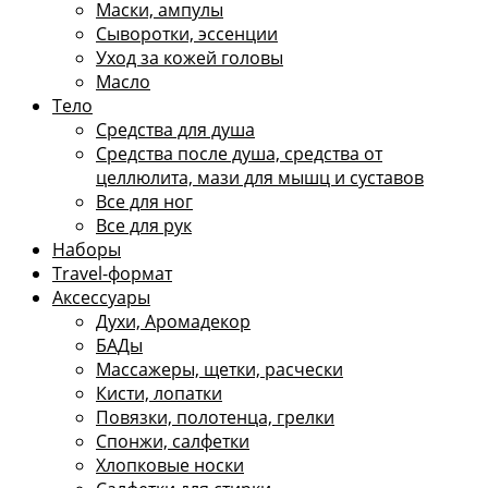
Маски, ампулы
Сыворотки, эссенции
Уход за кожей головы
Масло
Тело
Средства для душа
Средства после душа, средства от
целлюлита, мази для мышц и суставов
Все для ног
Все для рук
Наборы
Travel-формат
Аксессуары
Духи, Аромадекор
БАДы
Массажеры, щетки, расчески
Кисти, лопатки
Повязки, полотенца, грелки
Спонжи, салфетки
Хлопковые носки