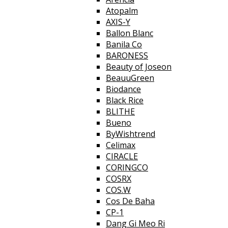
Atopalm
AXIS-Y
Ballon Blanc
Banila Co
BARONESS
Beauty of Joseon
BeauuGreen
Biodance
Black Rice
BLITHE
Bueno
ByWishtrend
Celimax
CIRACLE
CORINGCO
COSRX
COS.W
Cos De Baha
CP-1
Dang Gi Meo Ri