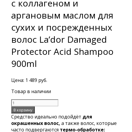
с коллагеном и
аргановым маслом для
сухих и посрежденных
волос La’dor Damaged
Protector Acid Shampoo
900ml
Цена:
1 489
руб.
Товар в наличии
Количество
Профессиональный
В корзину
бесщелочной
Средство идеально подойдёт
для
шампунь
окрашенных волос,
а также волос, которые
с
часто подвергаются
термо-обработке: