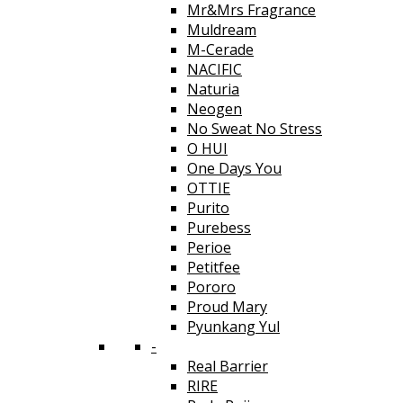
Mr&Mrs Fragrance
Muldream
M-Cerade
NACIFIC
Naturia
Neogen
No Sweat No Stress
O HUI
One Days You
OTTIE
Purito
Purebess
Perioe
Petitfee
Pororo
Proud Mary
Pyunkang Yul
-
Real Barrier
RIRE