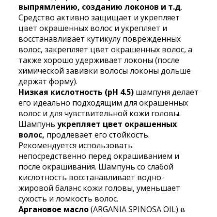
коллагеном
выпрямлению, созданию локонов и т.д
.
и
Средство активно защищает и укрепляет
аргановым
цвет окрашенных волос и укрепляет и
маслом
восстанавливает кутикулу поврежденных
для
волос, закрепляет цвет окрашенных волос, а
сухих
также хорошо удерживает локоны (после
и
химической завивки волосы локоны дольше
посрежденных
держат форму).
волос
Низкая кислотность (pH 4.5)
шампуня делает
La'dor
его идеально подходящим для окрашенных
Damaged
волос и для чувствительной кожи головы.
Protector
Шампунь
укрепляет цвет окрашенных
Acid
волос,
продлевает его стойкость.
Shampoo
Рекомендуется использовать
900ml
непосредственно перед окрашиванием и
после окрашивания. Шампунь со слабой
кислотность восстанавливает водно-
жировой баланс кожи головы, уменьшает
сухость и ломкость волос.
Аргановое масло
(ARGANIA SPINOSA OIL) в