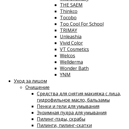
THE SAEM
Thinkco
Tocobo
Too Cool For School
TRIMAY
Unleashia
Vivid Color
VT Cosmetics
Welcos
Wellderma
Wonder Bath
YNM
Уход за лицом
Очищение
Средства для снятия макияжа с лица,
гидрофильное масло, бальзамы
Пенки и гели для умывания
Энзимная пудра для умывания
Пилинг-пэды, скрабы
Пилинги, пилинг-скатки