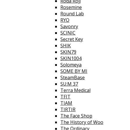
Roda Roji
Rosemine
Round Lab
RYO
Savonry
SCINIC
Secret Key
SHIK
SKIN79
SKIN1004
Solomeya
SOME BY MI
SteamBase
SU:M 37
Terra Medical
TFIT
TIAM
TIRTIR
The Face Shop
The History of Woo
The Ordinary