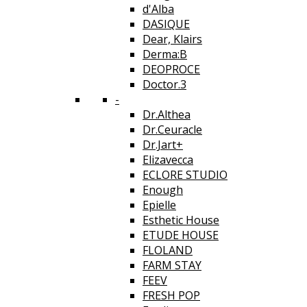
d'Alba
DASIQUE
Dear, Klairs
Derma:B
DEOPROCE
Doctor.3
-
Dr.Althea
Dr.Ceuracle
Dr.Jart+
Elizavecca
ECLORE STUDIO
Enough
Epielle
Esthetic House
ETUDE HOUSE
FLOLAND
FARM STAY
FEEV
FRESH POP