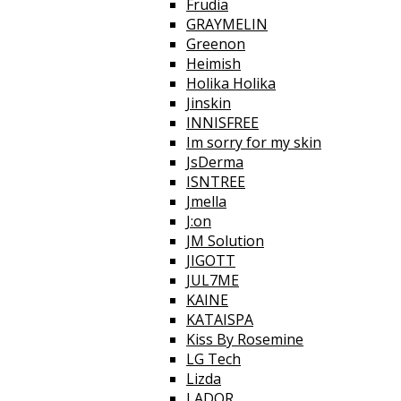
Frudia
GRAYMELIN
Greenon
Heimish
Holika Holika
Jinskin
INNISFREE
Im sorry for my skin
JsDerma
ISNTREE
Jmella
J:on
JM Solution
JIGOTT
JUL7ME
KAINE
KATAISPA
Kiss By Rosemine
LG Tech
Lizda
LADOR