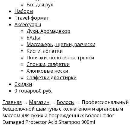
Все для рук
Наборы
Travel-формат
Аксессуары
Духи, Аромадекор
БАДы
Массажеры, щетки, расчески
Кисти, лопатки
Повязки, полотенца, грелки
Спонжи, салфетки
Хлопковые носки
Салфетки для стирки
Скидки
0 товаров
0 руб.
Главная
→
Магазин
→
Волосы
→
Профессиональный
бесщелочной шампунь с коллагеном и аргановым
маслом для сухих и посрежденных волос La’dor
Damaged Protector Acid Shampoo 900ml