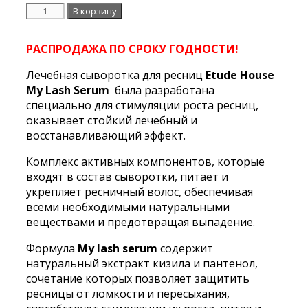
Количество
В корзину
Сыворотка
для
РАСПРОДАЖА ПО СРОКУ ГОДНОСТИ!
ресниц
My
Лечебная сыворотка для ресниц
Etude House
Lash
My Lash Serum
была разработана
Serum
специально для стимуляции роста ресниц,
Etude
оказывает стойкий лечебный и
House
восстанавливающий эффект.
Комплекс активных компонентов, которые
входят в состав сыворотки, питает и
укрепляет ресничный волос, обеспечивая
всеми необходимыми натуральными
веществами и предотвращая выпадение.
Формула
My lash serum
содержит
натуральный экстракт кизила и пантенол,
сочетание которых позволяет защитить
ресницы от ломкости и пересыхания,