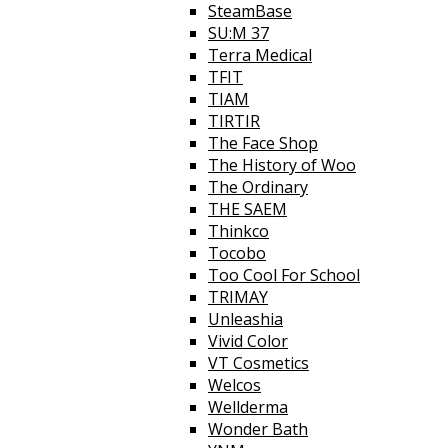
SteamBase
SU:M 37
Terra Medical
TFIT
TIAM
TIRTIR
The Face Shop
The History of Woo
The Ordinary
THE SAEM
Thinkco
Tocobo
Too Cool For School
TRIMAY
Unleashia
Vivid Color
VT Cosmetics
Welcos
Wellderma
Wonder Bath