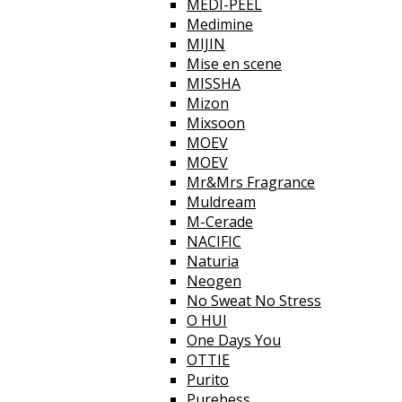
MEDI-PEEL
Medimine
MIJIN
Mise en scene
MISSHA
Mizon
Mixsoon
MOEV
MOEV
Mr&Mrs Fragrance
Muldream
M-Cerade
NACIFIC
Naturia
Neogen
No Sweat No Stress
O HUI
One Days You
OTTIE
Purito
Purebess