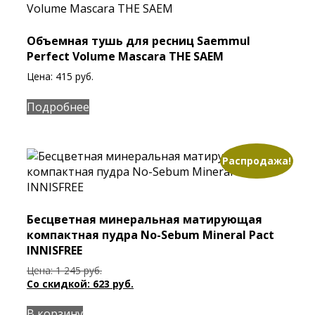
Объемная тушь для ресниц Saemmul
Perfect Volume Mascara THE SAEM
Цена:
415
руб.
Подробнее
Распродажа!
Бесцветная минеральная матирующая
компактная пудра No-Sebum Mineral Pact
INNISFREE
Первоначальная
Цена:
1 245
руб.
цена
Текущая
Со скидкой:
623
руб.
составляла
цена:
1
623 руб..
В корзину