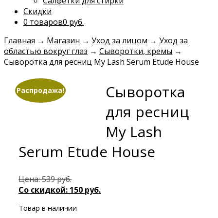
Салфетки для стирки
Скидки
0 товаров
0 руб.
Главная
→
Магазин
→
Уход за лицом
→
Уход за
областью вокруг глаз
→
Сыворотки, кремы
→
Сыворотка для ресниц My Lash Serum Etude House
Сыворотка
Распродажа!
для ресниц
My Lash
Serum Etude House
Первоначальная
Цена:
539
руб.
цена
Текущая
Со скидкой:
150
руб.
составляла
цена:
Товар в наличии
539 руб..
150 руб..