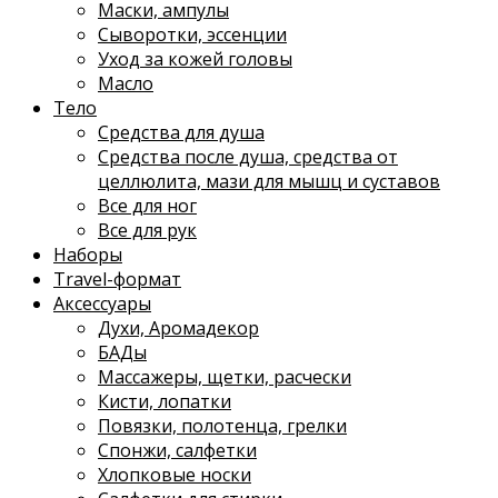
Маски, ампулы
Сыворотки, эссенции
Уход за кожей головы
Масло
Тело
Средства для душа
Средства после душа, средства от
целлюлита, мази для мышц и суставов
Все для ног
Все для рук
Наборы
Travel-формат
Аксессуары
Духи, Аромадекор
БАДы
Массажеры, щетки, расчески
Кисти, лопатки
Повязки, полотенца, грелки
Спонжи, салфетки
Хлопковые носки