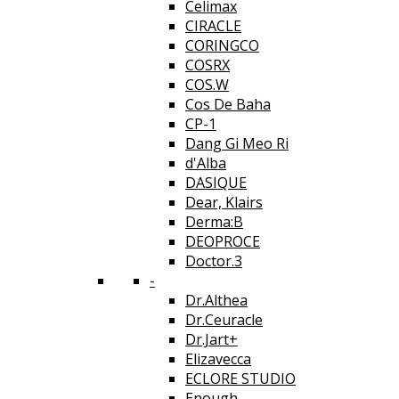
Celimax
CIRACLE
CORINGCO
COSRX
COS.W
Cos De Baha
CP-1
Dang Gi Meo Ri
d'Alba
DASIQUE
Dear, Klairs
Derma:B
DEOPROCE
Doctor.3
-
Dr.Althea
Dr.Ceuracle
Dr.Jart+
Elizavecca
ECLORE STUDIO
Enough