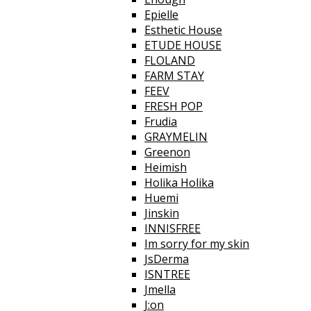
Epielle
Esthetic House
ETUDE HOUSE
FLOLAND
FARM STAY
FEEV
FRESH POP
Frudia
GRAYMELIN
Greenon
Heimish
Holika Holika
Huemi
Jinskin
INNISFREE
Im sorry for my skin
JsDerma
ISNTREE
Jmella
J:on