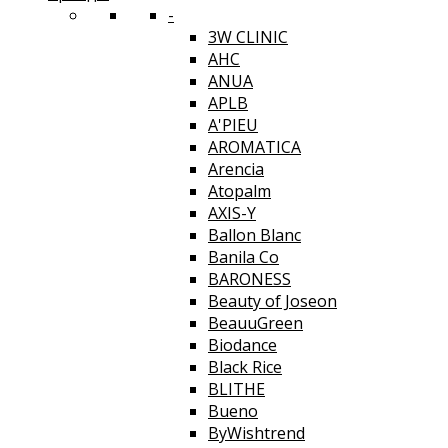
-
3W CLINIC
AHC
ANUA
APLB
A'PIEU
AROMATICA
Arencia
Atopalm
AXIS-Y
Ballon Blanc
Banila Co
BARONESS
Beauty of Joseon
BeauuGreen
Biodance
Black Rice
BLITHE
Bueno
ByWishtrend