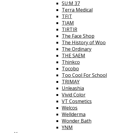
SU:M 37
Terra Medical
TFIT
TIAM
TIRTIR
The Face Shop
The History of Woo
The Ordinary
THE SAEM
Thinkco
Tocobo
Too Cool For School
TRIMAY
Unleashia
Vivid Color
VT Cosmetics
Welcos
Wellderma
Wonder Bath
YNM