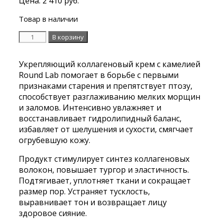
Цена:
2 410
руб.
Товар в наличии
Количество
В корзину
Укрепляющий
коллагеновый
Укрепляющий коллагеновый крем с камелией
крем
Round Lab помогает в борьбе с первыми
с
признаками старения и препятствует птозу,
камелией
способствует разглаживанию мелких морщин
Round
и заломов. Интенсивно увлажняет и
Lab
восстанавливает гидролипидный баланс,
Camellia
избавляет от шелушения и сухости, смягчает
Deep
огрубевшую кожу.
Collagen
Firming
Продукт стимулирует синтез коллагеновых
Cream
волокон, повышает тургор и эластичность.
50ml
Подтягивает, уплотняет ткани и сокращает
размер пор. Устраняет тусклость,
выравнивает тон и возвращает лицу
здоровое сияние.