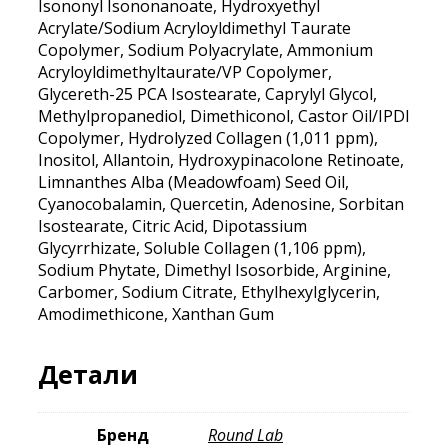
Isononyl Isononanoate, Hydroxyethyl
Acrylate/Sodium Acryloyldimethyl Taurate
Copolymer, Sodium Polyacrylate, Ammonium
Acryloyldimethyltaurate/VP Copolymer,
Glycereth-25 PCA Isostearate, Caprylyl Glycol,
Methylpropanediol, Dimethiconol, Castor Oil/IPDI
Copolymer, Hydrolyzed Collagen (1,011 ppm),
Inositol, Allantoin, Hydroxypinacolone Retinoate,
Limnanthes Alba (Meadowfoam) Seed Oil,
Cyanocobalamin, Quercetin, Adenosine, Sorbitan
Isostearate, Citric Acid, Dipotassium
Glycyrrhizate, Soluble Collagen (1,106 ppm),
Sodium Phytate, Dimethyl Isosorbide, Arginine,
Carbomer, Sodium Citrate, Ethylhexylglycerin,
Amodimethicone, Xanthan Gum
Детали
Бренд
Round Lab