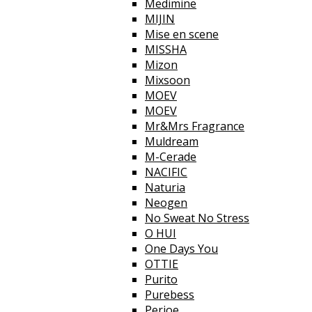
Medimine
MIJIN
Mise en scene
MISSHA
Mizon
Mixsoon
MOEV
MOEV
Mr&Mrs Fragrance
Muldream
M-Cerade
NACIFIC
Naturia
Neogen
No Sweat No Stress
O HUI
One Days You
OTTIE
Purito
Purebess
Perioe