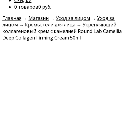
Скидки
0 товаров
0 руб.
Главная
→
Магазин
→
Уход за лицом
→
Уход за
лицом
→
Кремы, гели для лица
→
Укрепляющий
коллагеновый крем с камелией Round Lab Camellia
Deep Collagen Firming Cream 50ml