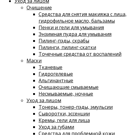
Уход за лицом
Очищение
Средства для снятия макияжа с лица,
гидрофильное масло, бальзамы
Пенки и гели для умывания
Энзимная пудра для умывания
Пилинг-пэды, скрабы
Пилинги, пилинг-скатки
Точечные средства от воспалений
Маски
Тканевые
Гидрогелевые
Альгинантные
Очищающие смываемые
Несмываемые, ночные
Уход за лицом
Тонеры, тонер-пэды, эмульсии
Сыворотки, эссенции
Кремы, гели для лица
Уход за губами
Средства для проблемной кожи