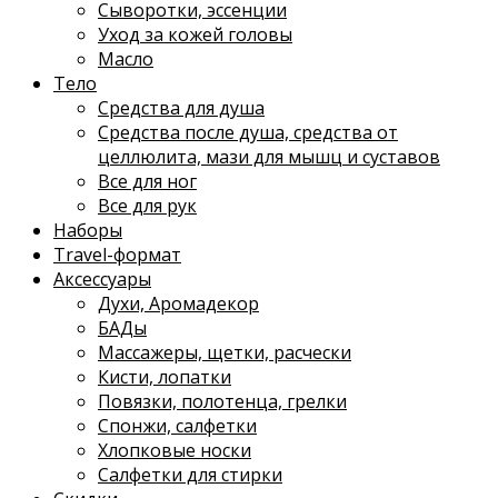
Сыворотки, эссенции
Уход за кожей головы
Масло
Тело
Средства для душа
Средства после душа, средства от
целлюлита, мази для мышц и суставов
Все для ног
Все для рук
Наборы
Travel-формат
Аксессуары
Духи, Аромадекор
БАДы
Массажеры, щетки, расчески
Кисти, лопатки
Повязки, полотенца, грелки
Спонжи, салфетки
Хлопковые носки
Салфетки для стирки