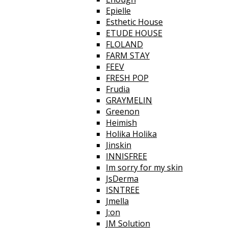
Epielle
Esthetic House
ETUDE HOUSE
FLOLAND
FARM STAY
FEEV
FRESH POP
Frudia
GRAYMELIN
Greenon
Heimish
Holika Holika
Jinskin
INNISFREE
Im sorry for my skin
JsDerma
ISNTREE
Jmella
J:on
JM Solution