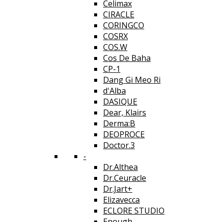
Celimax
CIRACLE
CORINGCO
COSRX
COS.W
Cos De Baha
CP-1
Dang Gi Meo Ri
d'Alba
DASIQUE
Dear, Klairs
Derma:B
DEOPROCE
Doctor.3
-
Dr.Althea
Dr.Ceuracle
Dr.Jart+
Elizavecca
ECLORE STUDIO
Enough