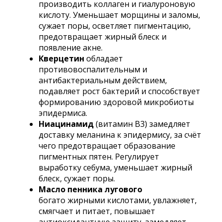
производить коллаген и гиалуроновую
кислоту. Уменьшает морщины и заломы,
сужает поры, осветляет пигментацию,
предотвращает жирный блеск и
появление акне.
Кверцетин
обладает
противовоспалительным и
антибактериальным действием,
подавляет рост бактерий и способствует
формированию здоровой микробиоты
эпидермиса.
Ниацинамид
(витамин B3) замедляет
доставку меланина к эпидермису, за счёт
чего предотвращает образование
пигментных пятен. Регулирует
выработку себума, уменьшает жирный
блеск, сужает поры.
Масло пенника лугового
богато жирными кислотами, увлажняет,
смягчает и питает, повышает
антиоксидантную защиту, замедляет