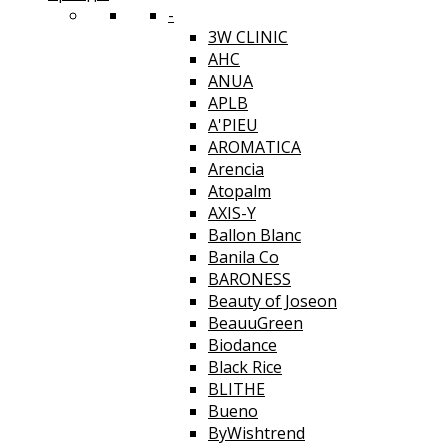
-
3W CLINIC
AHC
ANUA
APLB
A'PIEU
AROMATICA
Arencia
Atopalm
AXIS-Y
Ballon Blanc
Banila Co
BARONESS
Beauty of Joseon
BeauuGreen
Biodance
Black Rice
BLITHE
Bueno
ByWishtrend