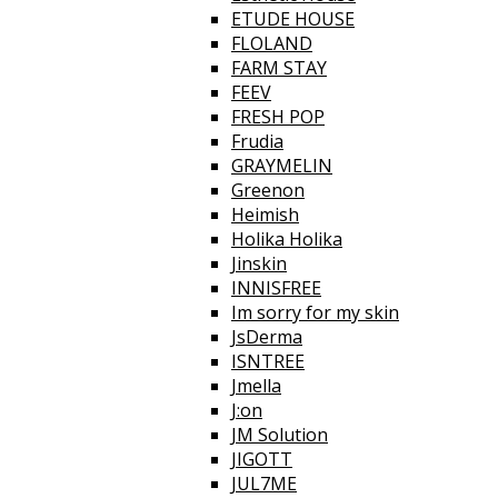
ETUDE HOUSE
FLOLAND
FARM STAY
FEEV
FRESH POP
Frudia
GRAYMELIN
Greenon
Heimish
Holika Holika
Jinskin
INNISFREE
Im sorry for my skin
JsDerma
ISNTREE
Jmella
J:on
JM Solution
JIGOTT
JUL7ME