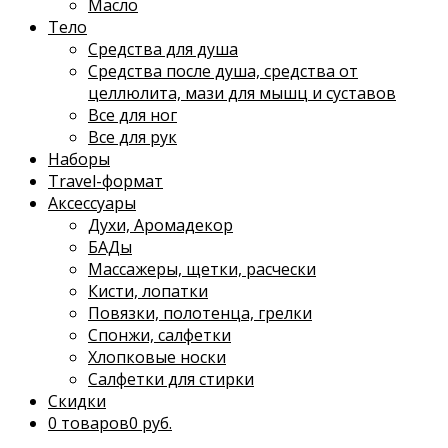
Масло
Тело
Средства для душа
Средства после душа, средства от
целлюлита, мази для мышц и суставов
Все для ног
Все для рук
Наборы
Travel-формат
Аксессуары
Духи, Аромадекор
БАДы
Массажеры, щетки, расчески
Кисти, лопатки
Повязки, полотенца, грелки
Спонжи, салфетки
Хлопковые носки
Салфетки для стирки
Скидки
0 товаров
0 руб.