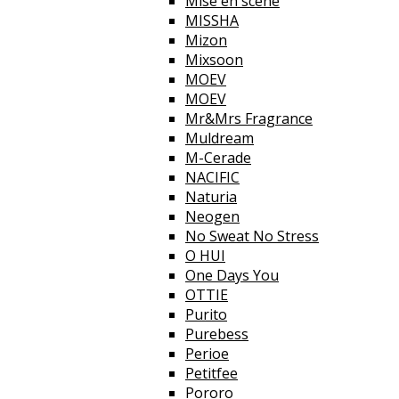
Mise en scene
MISSHA
Mizon
Mixsoon
MOEV
MOEV
Mr&Mrs Fragrance
Muldream
M-Cerade
NACIFIC
Naturia
Neogen
No Sweat No Stress
O HUI
One Days You
OTTIE
Purito
Purebess
Perioe
Petitfee
Pororo