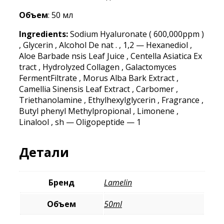
Объем
: 50 мл
Ingredients:
Sodium Hyaluronate ( 600,000ppm )
, Glycerin , Alcohol De nat . , 1,2 — Hexanediol ,
Aloe Barbade nsis Leaf Juice , Centella Asiatica Ex
tract , Hydrolyzed Collagen , Galactomyces
FermentFiltrate , Morus Alba Bark Extract ,
Camellia Sinensis Leaf Extract , Carbomer ,
Triethanolamine , Ethylhexylglycerin , Fragrance ,
Butyl phenyl Methylpropional , Limonene ,
Linalool , sh — Oligopeptide — 1
Детали
Бренд
Lamelin
Объем
50ml