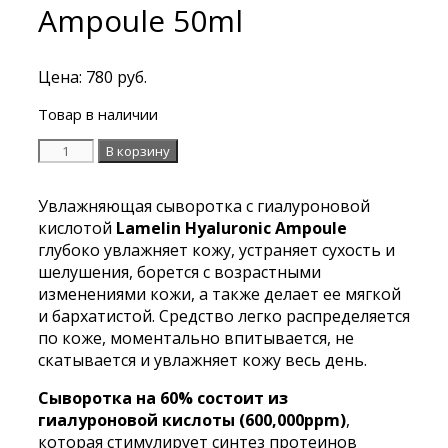
Ampoule 50ml
Цена:
780
руб.
Товар в наличии
Количество
В корзину
Увлажняющая
сыворотка
Увлажняющая сыворотка с гиалуроновой
с
кислотой
Lamelin Hyaluronic Ampoule
гиалуроновой
глубоко увлажняет кожу, устраняет сухость и
кислотой
шелушения, борется с возрастными
Lamelin
изменениями кожи, а также делает ее мягкой
Hyaluronic
и бархатистой. Средство легко распределяется
Ampoule
по коже, моментально впитывается, не
50ml
скатывается и увлажняет кожу весь день.
Сыворотка на 60% состоит из
гиалуроновой кислоты (600,000ppm)
,
которая стимулирует синтез протеинов