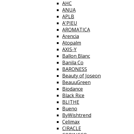
AHC
ANUA
APLB
A'PIEU
AROMATICA
Arencia
Atopalm
AXIS-Y
Ballon Blanc
Banila Co
BARONESS
Beauty of Joseon
BeauuGreen
Biodance
Black Rice
BLITHE
Bueno
ByWishtrend
Celimax
CIRACLE