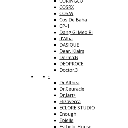
CORINGCO
COSRX
COS.W
Cos De Baha
CP-1
Dang Gi Meo Ri
d'Alba
DASIQUE
Dear, Klairs
Derma:B
DEOPROCE
Doctor.3
-
Dr.Althea
Dr.Ceuracle
Dr.Jart+
Elizavecca
ECLORE STUDIO
Enough
Epielle
Esthetic House