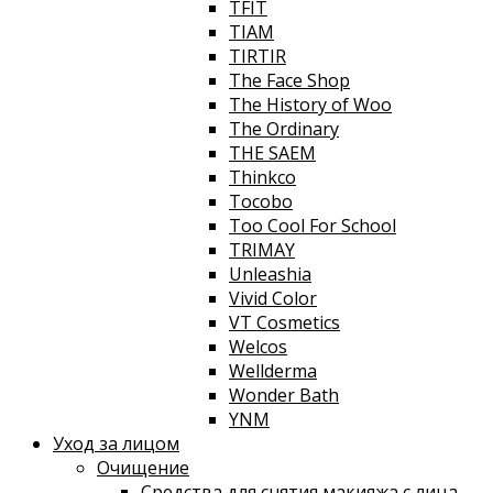
TFIT
TIAM
TIRTIR
The Face Shop
The History of Woo
The Ordinary
THE SAEM
Thinkco
Tocobo
Too Cool For School
TRIMAY
Unleashia
Vivid Color
VT Cosmetics
Welcos
Wellderma
Wonder Bath
YNM
Уход за лицом
Очищение
Средства для снятия макияжа с лица,