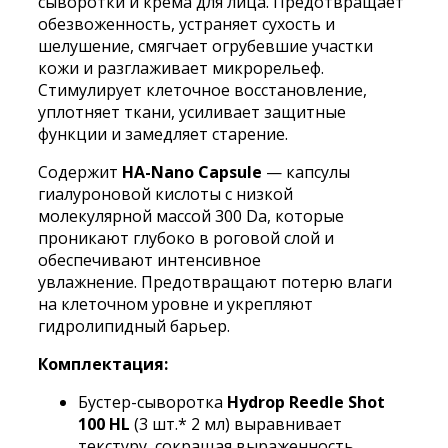
сыворотки и крема для лица. Предотвращает
гиалуроновой
обезвоженность, устраняет сухость и
кислотой
шелушение, смягчает огрубевшие участки
VT
кожи и разглаживает микрорельеф.
Cosmetics
Стимулирует клеточное восстановление,
Reedle
уплотняет ткани, усиливает защитные
Shot
функции и замедляет старение.
Hydrop
Cream
Содержит
HA-Nano Capsule
— капсулы
Set
гиалуроновой кислоты с низкой
(крем
молекулярной массой 300 Da, которые
50мл+
проникают глубоко в роговой слой и
сыворотка
обеспечивают интенсивное
3шт
увлажнение. Предотвращают потерю влаги
х
на клеточном уровне и укрепляют
2мл)
гидролипидный барьер.
Комплектация:
Бустер-сыворотка
Hydrop Reedle Shot
100 HL
(3 шт.* 2 мл) выравнивает
текстуру, сокращая выраженность