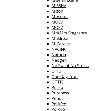
Mise en scene
MISSHA
Mizon
Mixsoon
MOEV
MOEV
Mr&Mrs Fragrance
Muldream
M-Cerade
NACIFIC
Naturia
Neogen
No Sweat No Stress
O HUI
One Days You
OTTIE
Purito
Purebess
Perioe
Petitfee
Pororo