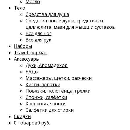
Масло
Тело
Средства для душа
Средства после душа, средства от
целлюлита, мази для мышц и суставов
Все для ног
Все для рук
Наборы
Travel-формат
Аксессуары
Духи, Аромадекор
БАДы
Массажеры, щетки, расчески
Кисти, лопатки
Повязки, полотенца, грелки
Спонжи, салфетки
Хлопковые носки
Салфетки для стирки
Скидки
0 товаров
0 руб.