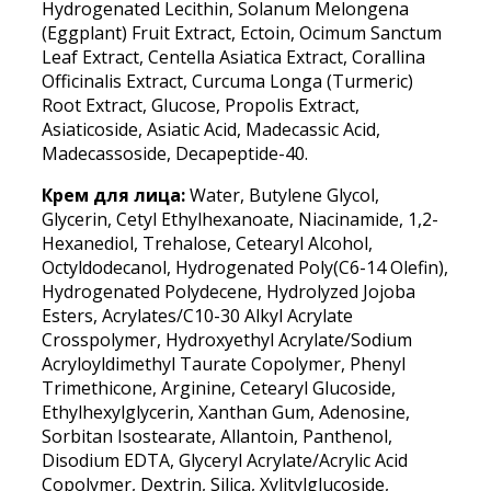
Hydrogenated Lecithin, Solanum Melongena
(Eggplant) Fruit Extract, Ectoin, Ocimum Sanctum
Leaf Extract, Centella Asiatica Extract, Corallina
Officinalis Extract, Curcuma Longa (Turmeric)
Root Extract, Glucose, Propolis Extract,
Asiaticoside, Asiatic Acid, Madecassic Acid,
Madecassoside, Decapeptide-40.
Крем для лица:
Water, Butylene Glycol,
Glycerin, Cetyl Ethylhexanoate, Niacinamide, 1,2-
Hexanediol, Trehalose, Cetearyl Alcohol,
Octyldodecanol, Hydrogenated Poly(C6-14 Olefin),
Hydrogenated Polydecene, Hydrolyzed Jojoba
Esters, Acrylates/C10-30 Alkyl Acrylate
Crosspolymer, Hydroxyethyl Acrylate/Sodium
Acryloyldimethyl Taurate Copolymer, Phenyl
Trimethicone, Arginine, Cetearyl Glucoside,
Ethylhexylglycerin, Xanthan Gum, Adenosine,
Sorbitan Isostearate, Allantoin, Panthenol,
Disodium EDTA, Glyceryl Acrylate/Acrylic Acid
Copolymer, Dextrin, Silica, Xylitylglucoside,