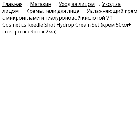
Главная
→
Магазин
→
Уход за лицом
→
Уход за
лицом
→
Кремы, гели для лица
→
Увлажняющий крем
с микроиглами и гиалуроновой кислотой VT
Cosmetics Reedle Shot Hydrop Cream Set (крем 50мл+
сыворотка 3шт х 2мл)