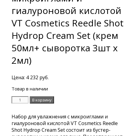
гиалуроновой кислотой
VT Cosmetics Reedle Shot
Hydrop Cream Set (крем
50мл+ сыворотка 3шт х
2мл)
Цена:
4 232
руб.
Товар в наличии
Количество
В корзину
Увлажняющий
крем
Набор для увлажнения с микроиглами и
с
гиалуроновой кислотой VT Cosmetics Reedle
микроиглами
Shot Hydrop Cream Set состоит из бустер-
и