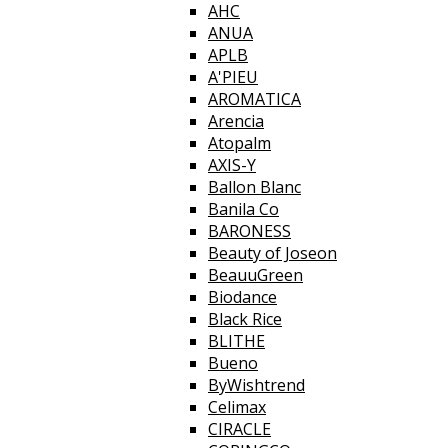
AHC
ANUA
APLB
A'PIEU
AROMATICA
Arencia
Atopalm
AXIS-Y
Ballon Blanc
Banila Co
BARONESS
Beauty of Joseon
BeauuGreen
Biodance
Black Rice
BLITHE
Bueno
ByWishtrend
Celimax
CIRACLE