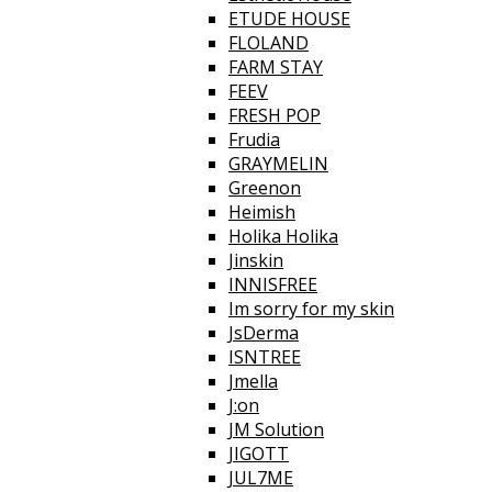
ETUDE HOUSE
FLOLAND
FARM STAY
FEEV
FRESH POP
Frudia
GRAYMELIN
Greenon
Heimish
Holika Holika
Jinskin
INNISFREE
Im sorry for my skin
JsDerma
ISNTREE
Jmella
J:on
JM Solution
JIGOTT
JUL7ME