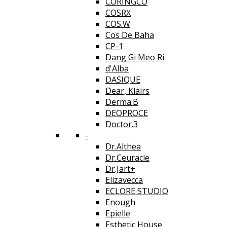
CORINGCO
COSRX
COS.W
Cos De Baha
CP-1
Dang Gi Meo Ri
d'Alba
DASIQUE
Dear, Klairs
Derma:B
DEOPROCE
Doctor.3
-
Dr.Althea
Dr.Ceuracle
Dr.Jart+
Elizavecca
ECLORE STUDIO
Enough
Epielle
Esthetic House