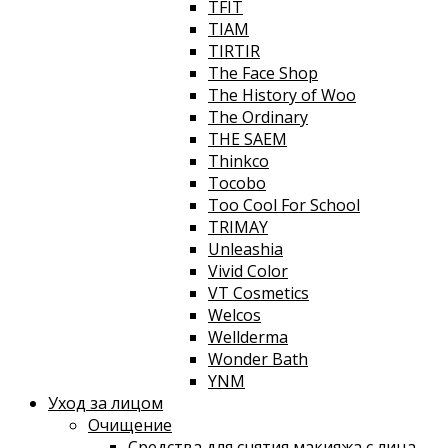
TFIT
TIAM
TIRTIR
The Face Shop
The History of Woo
The Ordinary
THE SAEM
Thinkco
Tocobo
Too Cool For School
TRIMAY
Unleashia
Vivid Color
VT Cosmetics
Welcos
Wellderma
Wonder Bath
YNM
Уход за лицом
Очищение
Средства для снятия макияжа с лица,