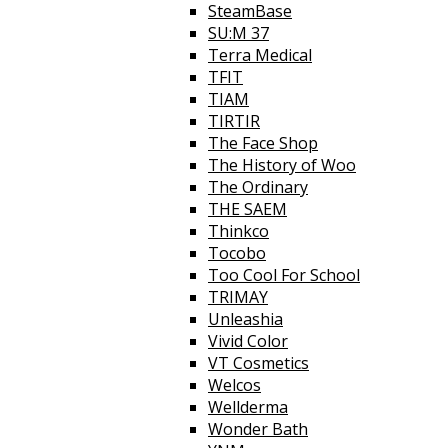
SteamBase
SU:M 37
Terra Medical
TFIT
TIAM
TIRTIR
The Face Shop
The History of Woo
The Ordinary
THE SAEM
Thinkco
Tocobo
Too Cool For School
TRIMAY
Unleashia
Vivid Color
VT Cosmetics
Welcos
Wellderma
Wonder Bath