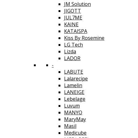
JM Solution
JIGOTT
JUL7ME
KAINE
KATAISPA
Kiss By Rosemine
LG Tech
Lizda
LADOR
-
LABUTE
Lalarecipe
Lamelin
LANEIGE
Lebelage
Luvum
MANYO
MaryMay
Masil
Medicube