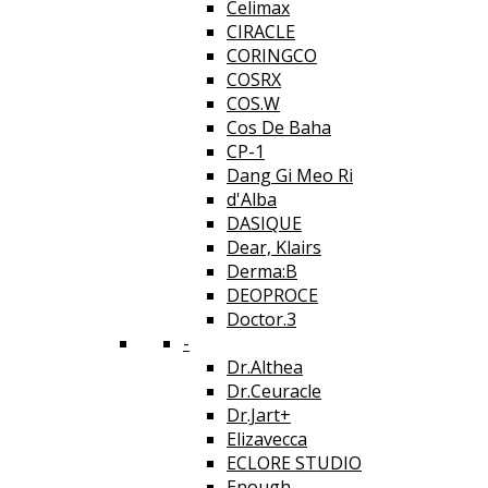
Celimax
CIRACLE
CORINGCO
COSRX
COS.W
Cos De Baha
CP-1
Dang Gi Meo Ri
d'Alba
DASIQUE
Dear, Klairs
Derma:B
DEOPROCE
Doctor.3
-
Dr.Althea
Dr.Ceuracle
Dr.Jart+
Elizavecca
ECLORE STUDIO
Enough