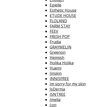
Epielle
Esthetic House
ETUDE HOUSE
FLOLAND
FARM STAY
FEEV
FRESH POP
Frudia
GRAYMELIN
Greenon
Heimish
Holika Holika
Huemi
Jinskin
INNISFREE
Im sorry for my skin
JsDerma
ISNTREE
Jmella
J:on