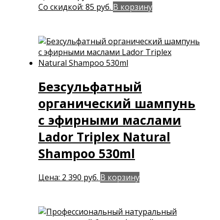
цена
Текущая
Со скидкой:
85
руб.
В корзину
составляла
цена:
116 руб..
85 руб..
Безсульфатный
органический шампунь
с эфирными маслами
Lador Triplex Natural
Shampoo 530ml
Цена:
2 390
руб.
В корзину