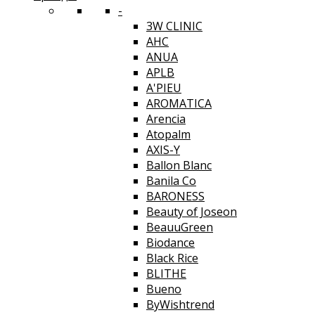
-
3W CLINIC
AHC
ANUA
APLB
A'PIEU
AROMATICA
Arencia
Atopalm
AXIS-Y
Ballon Blanc
Banila Co
BARONESS
Beauty of Joseon
BeauuGreen
Biodance
Black Rice
BLITHE
Bueno
ByWishtrend