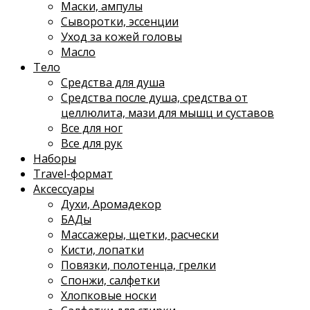
Маски, ампулы
Сыворотки, эссенции
Уход за кожей головы
Масло
Тело
Средства для душа
Средства после душа, средства от
целлюлита, мази для мышц и суставов
Все для ног
Все для рук
Наборы
Travel-формат
Аксессуары
Духи, Аромадекор
БАДы
Массажеры, щетки, расчески
Кисти, лопатки
Повязки, полотенца, грелки
Спонжи, салфетки
Хлопковые носки