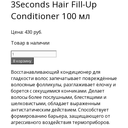
3Seconds Hair Fill-Up
Conditioner 100 мл
Цена:
430
руб.
Товар в наличии
Количество
Восстанавливающий
В корзину
кондиционер
Восстанавливающий кондиционер для
для
гладкости волос запечатывает повреждённые
гладкости
волосяные фолликулы, разглаживает ёлочку и
волос
борется с секущимися кончиками. Делает
CP-
волосы более послушными, блестящими и
1
шелковистыми, обладает выраженным
3Seconds
антистатическим действием. Способствует
Hair
формированию барьера, защищающего от
Fill-
агрессивного воздействия термоприборов.
Up