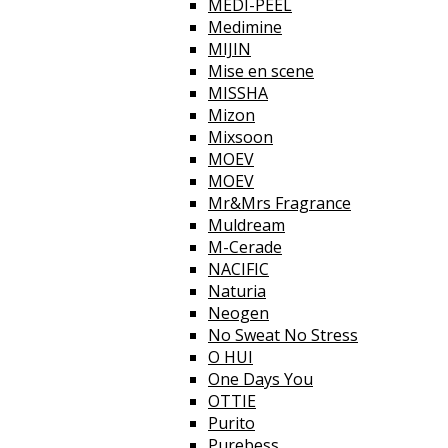
MEDI-PEEL
Medimine
MIJIN
Mise en scene
MISSHA
Mizon
Mixsoon
MOEV
MOEV
Mr&Mrs Fragrance
Muldream
M-Cerade
NACIFIC
Naturia
Neogen
No Sweat No Stress
O HUI
One Days You
OTTIE
Purito
Purebess