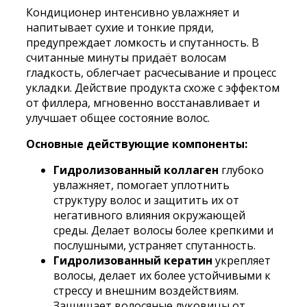
Conditioner
Кондиционер интенсивно увлажняет и
100
напитывает сухие и тонкие пряди,
мл
предупреждает ломкость и спутанность. В
считанные минуты придаёт волосам
гладкость, облегчает расчесывание и процесс
укладки. Действие продукта схоже с эффектом
от филлера, мгновенно восстанавливает и
улучшает общее состояние волос.
Основные действующие компоненты:
Гидролизованный коллаген
глубоко
увлажняет, помогает уплотнить
структуру волос и защитить их от
негативного влияния окружающей
среды. Делает волосы более крепкими и
послушными, устраняет спутанность.
Гидролизованный кератин
укрепляет
волосы, делает их более устойчивыми к
стрессу и внешним воздействиям.
Защищает волосяные луковицы от