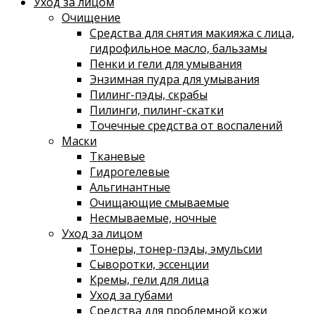
Уход за лицом
Очищение
Средства для снятия макияжа с лица,
гидрофильное масло, бальзамы
Пенки и гели для умывания
Энзимная пудра для умывания
Пилинг-пэды, скрабы
Пилинги, пилинг-скатки
Точечные средства от воспалений
Маски
Тканевые
Гидрогелевые
Альгинантные
Очищающие смываемые
Несмываемые, ночные
Уход за лицом
Тонеры, тонер-пэды, эмульсии
Сыворотки, эссенции
Кремы, гели для лица
Уход за губами
Средства для проблемной кожи