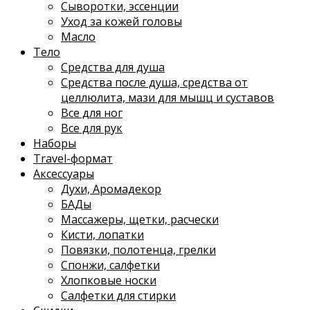
Сыворотки, эссенции
Уход за кожей головы
Масло
Тело
Средства для душа
Средства после душа, средства от
целлюлита, мази для мышц и суставов
Все для ног
Все для рук
Наборы
Travel-формат
Аксессуары
Духи, Аромадекор
БАДы
Массажеры, щетки, расчески
Кисти, лопатки
Повязки, полотенца, грелки
Спонжи, салфетки
Хлопковые носки
Салфетки для стирки