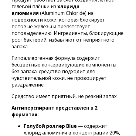
кожи
гелевой плёнки из
хлорида
No
алюминия
(Aluminum Chloride) на
Sweat
поверхности кожи, которая блокирует
No
потовые железы и препятствует
Stress
потовыделению. Ингредиенты, блокирующие
Sense
рост бактерий, избавляют от неприятного
Solution
запаха.
blue
Гипоаллергенная формула содержит
бесцветные консервирующие компоненты
без запаха: средство подходит для
чувствительной кожи, не провоцирует
раздражение.
Средство имеет приятный, не резкий запах.
Антиперспирант представлен в 2
форматах:
Голубой роллер Blue
— содержит
хлорид алюминия в концентрации 20%,