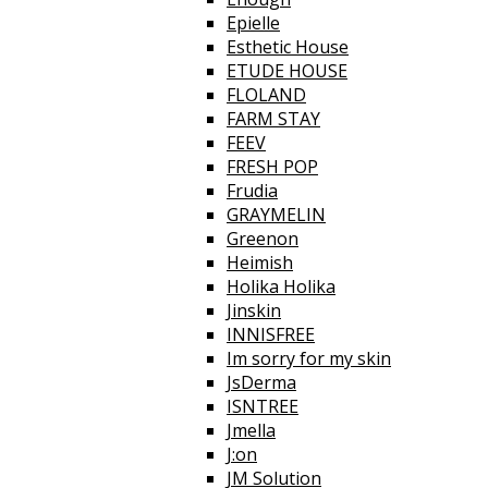
Epielle
Esthetic House
ETUDE HOUSE
FLOLAND
FARM STAY
FEEV
FRESH POP
Frudia
GRAYMELIN
Greenon
Heimish
Holika Holika
Jinskin
INNISFREE
Im sorry for my skin
JsDerma
ISNTREE
Jmella
J:on
JM Solution