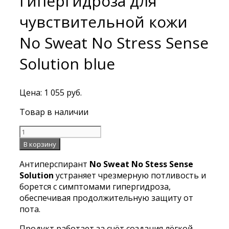
гипергидроза для
чувствительной кожи
No Sweat No Stress Sense
Solution blue
Цена:
1 055
руб.
Товар в наличии
Количество
Антиперспирант
В корзину
от
Антиперспирант
No Sweat No Stess
Sense
излишней
Solution
устраняет чрезмерную потливость и
потливости
борется с симптомами гипергидроза,
и
обеспечивая продолжительную защиту от
гипергидроза
пота.
для
чувствительной
Продукт работает за счёт создания лёгкой