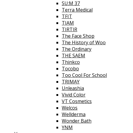
SU:M 37
Terra Medical
TFIT
TIAM
TIRTIR
The Face Shop
The History of Woo
The Ordinary
THE SAEM
Thinkco
Tocobo
Too Cool For School
TRIMAY
Unleashia
Vivid Color
VT Cosmetics
Welcos
Wellderma
Wonder Bath
YNM