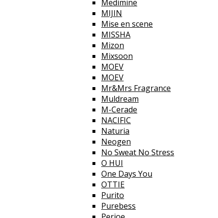
Medimine
MIJIN
Mise en scene
MISSHA
Mizon
Mixsoon
MOEV
MOEV
Mr&Mrs Fragrance
Muldream
M-Cerade
NACIFIC
Naturia
Neogen
No Sweat No Stress
O HUI
One Days You
OTTIE
Purito
Purebess
Perioe