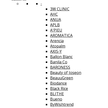
-
3W CLINIC
AHC
ANUA
APLB
A'PIEU
AROMATICA
Arencia
Atopalm
AXIS-Y
Ballon Blanc
Banila Co
BARONESS
Beauty of Joseon
BeauuGreen
Biodance
Black Rice
BLITHE
Bueno
ByWishtrend