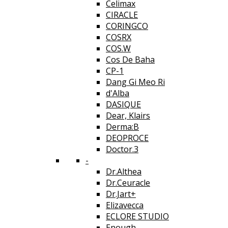
Celimax
CIRACLE
CORINGCO
COSRX
COS.W
Cos De Baha
CP-1
Dang Gi Meo Ri
d'Alba
DASIQUE
Dear, Klairs
Derma:B
DEOPROCE
Doctor.3
-
Dr.Althea
Dr.Ceuracle
Dr.Jart+
Elizavecca
ECLORE STUDIO
Enough