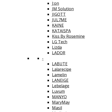
J:on
JM Solution
JIGOTT
JUL7ME
KAINE
KATAISPA
Kiss By Rosemine
LG Tech
Lizda
LADOR
-
LABUTE
Lalarecipe
Lamelin
LANEIGE
Lebelage
Luvum
MANYO
MaryMay
Masil