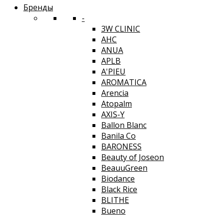
Бренды
-
3W CLINIC
AHC
ANUA
APLB
A'PIEU
AROMATICA
Arencia
Atopalm
AXIS-Y
Ballon Blanc
Banila Co
BARONESS
Beauty of Joseon
BeauuGreen
Biodance
Black Rice
BLITHE
Bueno