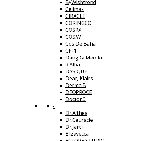
ByWishtrend
Celimax
CIRACLE
CORINGCO
COSRX
COS.W
Cos De Baha
CP-1
Dang Gi Meo Ri
d'Alba
DASIQUE
Dear, Klairs
Derma:B
DEOPROCE
Doctor.3
-
Dr.Althea
Dr.Ceuracle
Dr.Jart+
Elizavecca
ECLORE STUDIO