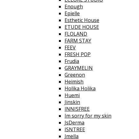
Enough
Epielle
Esthetic House
ETUDE HOUSE
FLOLAND
FARM STAY
FEEV
FRESH POP
Frudia
GRAYMELIN
Greenon
Heimish
Holika Holika
Huemi
Jinskin
INNISFREE
Im sorry for my skin
JsDerma
ISNTREE
Jmella