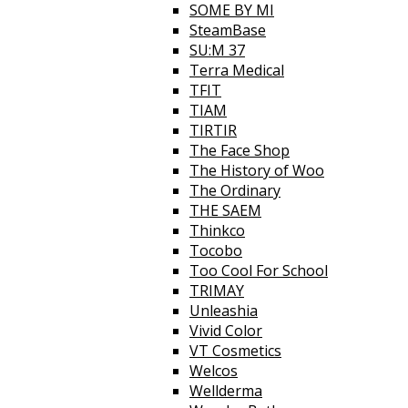
SOME BY MI
SteamBase
SU:M 37
Terra Medical
TFIT
TIAM
TIRTIR
The Face Shop
The History of Woo
The Ordinary
THE SAEM
Thinkco
Tocobo
Too Cool For School
TRIMAY
Unleashia
Vivid Color
VT Cosmetics
Welcos
Wellderma