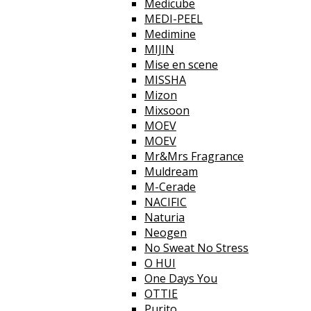
Medicube
MEDI-PEEL
Medimine
MIJIN
Mise en scene
MISSHA
Mizon
Mixsoon
MOEV
MOEV
Mr&Mrs Fragrance
Muldream
M-Cerade
NACIFIC
Naturia
Neogen
No Sweat No Stress
O HUI
One Days You
OTTIE
Purito