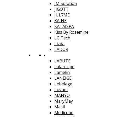
JM Solution
JIGOTT
JUL7ME
KAINE
KATAISPA
Kiss By Rosemine
LG Tech
Lizda
LADOR
-
LABUTE
Lalarecipe
Lamelin
LANEIGE
Lebelage
Luvum
MANYO
MaryMay
Masil
Medicube