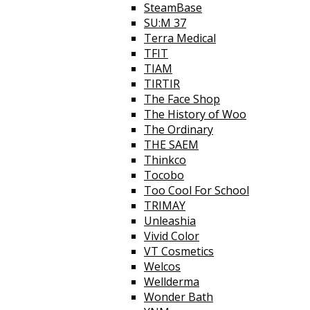
SteamBase
SU:M 37
Terra Medical
TFIT
TIAM
TIRTIR
The Face Shop
The History of Woo
The Ordinary
THE SAEM
Thinkco
Tocobo
Too Cool For School
TRIMAY
Unleashia
Vivid Color
VT Cosmetics
Welcos
Wellderma
Wonder Bath