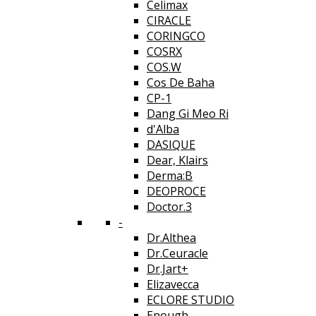
Celimax
CIRACLE
CORINGCO
COSRX
COS.W
Cos De Baha
CP-1
Dang Gi Meo Ri
d'Alba
DASIQUE
Dear, Klairs
Derma:B
DEOPROCE
Doctor.3
-
Dr.Althea
Dr.Ceuracle
Dr.Jart+
Elizavecca
ECLORE STUDIO
Enough