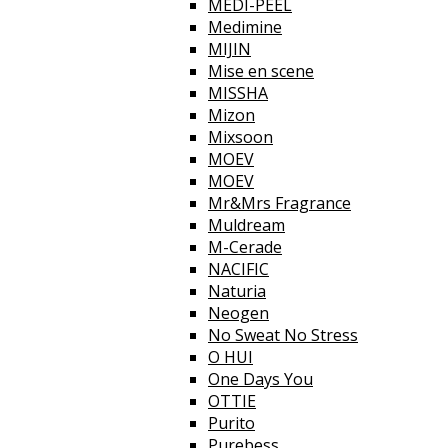
MEDI-PEEL
Medimine
MIJIN
Mise en scene
MISSHA
Mizon
Mixsoon
MOEV
MOEV
Mr&Mrs Fragrance
Muldream
M-Cerade
NACIFIC
Naturia
Neogen
No Sweat No Stress
O HUI
One Days You
OTTIE
Purito
Purebess