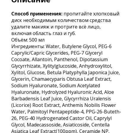
Способ применения:
пропитайте хлопковый
диск необходимым количеством средства
удалите макияж и протрите всё лицо,
включая область глаз и губ.
Объём: 500 мл
Ингредиенты: Water, Butylene Glycol, PEG-6
Caprylic/Capric Glycerides, PEG-7 Glyceryl
Cocoate, Allantoin, Panthenol, Dipotassium
Glycyrrhizate, Xylitylglucoside, Anhydroxylitol,
Xylitol, Glucose, Betula Platyphylla Japonica Juice,
Glycerin, Chamaecyparis Obtusa Leaf Extract,
Sodium Hyaluronate, Sodium Acetylated
Hyaluronate, Hydrolyzed Hyaluronic Acid, Aloe
Barbadensis Leaf Juice, Glycyrrhiza Uralensis
(Licorice) Root Extract, Anthemis Nobilis Flower
Water, Palmitoyl Pentapeptide-4, PPG-26-Buteth-
26, PEG-40 Hydrogenated Castor Oil, Caprylyl
Glycol, Madecassoside, Asiaticoside, Centella
Asiatica Leaf Extract(100ppm), Ceramide NP,