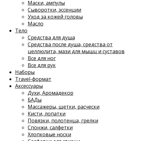
Маски, ампулы
Сыворотки, эссенции
Уход за кожей головы
Масло
Тело
Средства для душа
Средства после душа, средства от
целлюлита, мази для мышц и суставов
Все для ног
Все для рук
Наборы
Travel-формат
Аксессуары
Духи, Аромадекор
БАДы
Массажеры, щетки, расчески
Кисти, лопатки
Повязки, полотенца, грелки
Спонжи, салфетки
Хлопковые носки