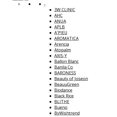
-
3W CLINIC
AHC
ANUA
APLB
A'PIEU
AROMATICA
Arencia
Atopalm
AXIS-Y
Ballon Blanc
Banila Co
BARONESS
Beauty of Joseon
BeauuGreen
Biodance
Black Rice
BLITHE
Bueno
ByWishtrend