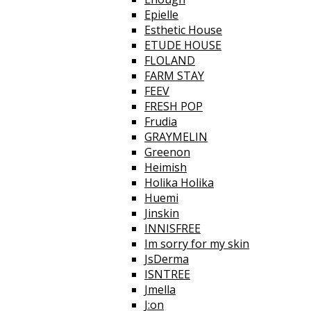
Epielle
Esthetic House
ETUDE HOUSE
FLOLAND
FARM STAY
FEEV
FRESH POP
Frudia
GRAYMELIN
Greenon
Heimish
Holika Holika
Huemi
Jinskin
INNISFREE
Im sorry for my skin
JsDerma
ISNTREE
Jmella
J:on