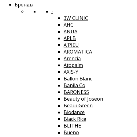
Бренды
-
3W CLINIC
AHC
ANUA
APLB
A'PIEU
AROMATICA
Arencia
Atopalm
AXIS-Y
Ballon Blanc
Banila Co
BARONESS
Beauty of Joseon
BeauuGreen
Biodance
Black Rice
BLITHE
Bueno