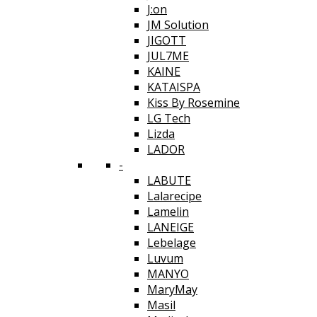
J:on
JM Solution
JIGOTT
JUL7ME
KAINE
KATAISPA
Kiss By Rosemine
LG Tech
Lizda
LADOR
-
LABUTE
Lalarecipe
Lamelin
LANEIGE
Lebelage
Luvum
MANYO
MaryMay
Masil