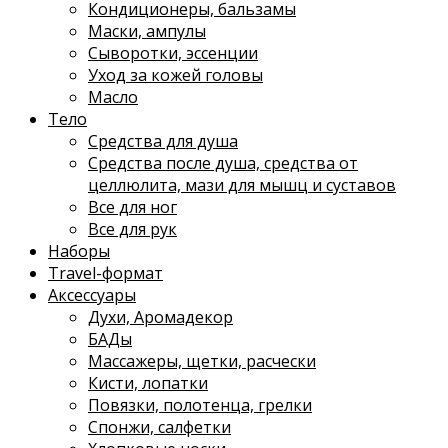
Кондиционеры, бальзамы
Маски, ампулы
Сыворотки, эссенции
Уход за кожей головы
Масло
Тело
Средства для душа
Средства после душа, средства от
целлюлита, мази для мышц и суставов
Все для ног
Все для рук
Наборы
Travel-формат
Аксессуары
Духи, Аромадекор
БАДы
Массажеры, щетки, расчески
Кисти, лопатки
Повязки, полотенца, грелки
Спонжи, салфетки