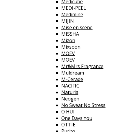
Medicube
MEDI-PEEL
Medimine
MIJIN
Mise en scene
MISSHA
Mizon
Mixsoon
MOEV
MOEV
Mr&Mrs Fragrance
Muldream
M-Cerade
NACIFIC
Naturia
Neogen
No Sweat No Stress
O HUI
One Days You
OTTIE
Purito