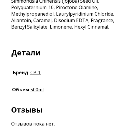
Simmondsia Chinensis (Jojoba) Seed Oil,
Polyquaternium-10, Piroctone Olamine,
Methylpropanediol, Laurylpyridinium Chloride,
Allantoin, Caramel, Disodium EDTA, Fragrance,
Benzyl Salicylate, Limonene, Hexyl Cinnamal.
Детали
Бренд
CP-1
Объем
500ml
Отзывы
Отзывов пока нет.