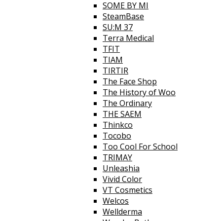
SOME BY MI
SteamBase
SU:M 37
Terra Medical
TFIT
TIAM
TIRTIR
The Face Shop
The History of Woo
The Ordinary
THE SAEM
Thinkco
Tocobo
Too Cool For School
TRIMAY
Unleashia
Vivid Color
VT Cosmetics
Welcos
Wellderma