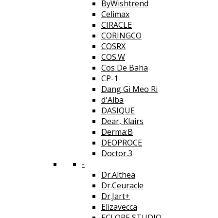
ByWishtrend
Celimax
CIRACLE
CORINGCO
COSRX
COS.W
Cos De Baha
CP-1
Dang Gi Meo Ri
d'Alba
DASIQUE
Dear, Klairs
Derma:B
DEOPROCE
Doctor.3
-
Dr.Althea
Dr.Ceuracle
Dr.Jart+
Elizavecca
ECLORE STUDIO