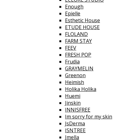
Enough
Epielle
Esthetic House
ETUDE HOUSE
FLOLAND
FARM STAY
FEEV
FRESH POP
Frudia
GRAYMELIN
Greenon
Heimish
Holika Holika
Huemi
Jinskin
INNISFREE
Im sorry for my skin
JsDerma
ISNTREE
Jmella